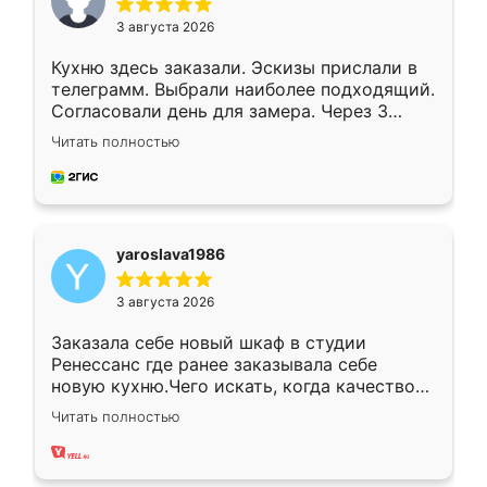
3 августа 2026
Кухню здесь заказали. Эскизы прислали в
телеграмм. Выбрали наиболее подходящий.
Согласовали день для замера. Через 3
недели кухня была уже готова. Остались
Читать полностью
довольны работой. Спасибо Ренессанс
мебель за качественную работу!
yaroslava1986
3 августа 2026
Заказала себе новый шкаф в студии
Ренессанс где ранее заказывала себе
новую кухню.Чего искать, когда качеством
вполне довольна. Служит кухня уже почти
Читать полностью
два года, нареканий нет.