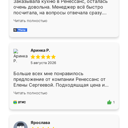
Заказывала кухню в Ренессанс, осталась
очень довольна. Менеджер всё быстро
посчитала, на вопросы отвечала сразу.
Замерщик приехал в субботу, подошёл к
Читать полностью
делу со всей ответственностью. Собрали
за день, ребята работали аккуратно, даже
пыли почти не было. Качество отличное,
ящики ходят плавно, ничего не скрипит.
Всё подошло как влитое.
Аринка Р.
5 августа 2026
Больше всех мне понравилось
предложение от компании Ренессанс от
Елены Сергеевой. Подходяшщая цена и
короткие сроки изготовления. Приехавший
Читать полностью
для замера сотрудник Владислав
предложил по моему эскизу самый
1
подходящий вариант шкафа. Немного его
видоизменил, получилось даже лучше, чем
я хотела.
Ярослава