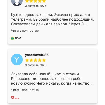
3 августа 2026
Кухню здесь заказали. Эскизы прислали в
телеграмм. Выбрали наиболее подходящий.
Согласовали день для замера. Через 3
недели кухня была уже готова. Остались
Читать полностью
довольны работой. Спасибо Ренессанс
мебель за качественную работу!
yaroslava1986
3 августа 2026
Заказала себе новый шкаф в студии
Ренессанс где ранее заказывала себе
новую кухню.Чего искать, когда качеством
вполне довольна. Служит кухня уже почти
Читать полностью
два года, нареканий нет.