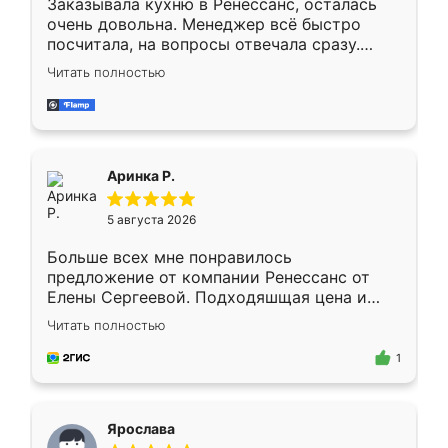
Заказывала кухню в Ренессанс, осталась
очень довольна. Менеджер всё быстро
посчитала, на вопросы отвечала сразу.
Замерщик приехал в субботу, подошёл к
Читать полностью
делу со всей ответственностью. Собрали
за день, ребята работали аккуратно, даже
пыли почти не было. Качество отличное,
ящики ходят плавно, ничего не скрипит.
Всё подошло как влитое.
Аринка Р.
5 августа 2026
Больше всех мне понравилось
предложение от компании Ренессанс от
Елены Сергеевой. Подходяшщая цена и
короткие сроки изготовления. Приехавший
Читать полностью
для замера сотрудник Владислав
предложил по моему эскизу самый
1
подходящий вариант шкафа. Немного его
видоизменил, получилось даже лучше, чем
я хотела.
Ярослава