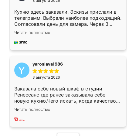
3 августа 2026
Кухню здесь заказали. Эскизы прислали в
телеграмм. Выбрали наиболее подходящий.
Согласовали день для замера. Через 3
недели кухня была уже готова. Остались
Читать полностью
довольны работой. Спасибо Ренессанс
мебель за качественную работу!
yaroslava1986
3 августа 2026
Заказала себе новый шкаф в студии
Ренессанс где ранее заказывала себе
новую кухню.Чего искать, когда качеством
вполне довольна. Служит кухня уже почти
Читать полностью
два года, нареканий нет.