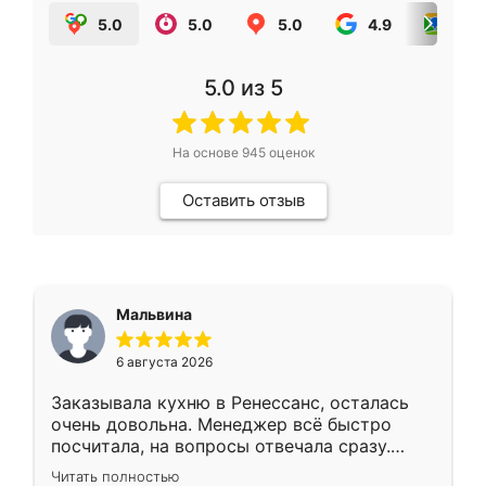
5.0
5.0
5.0
4.9
5.0
5.0
из 5
На основе
945
оценок
Оставить отзыв
Мальвина
6 августа 2026
Заказывала кухню в Ренессанс, осталась
очень довольна. Менеджер всё быстро
посчитала, на вопросы отвечала сразу.
Замерщик приехал в субботу, подошёл к
Читать полностью