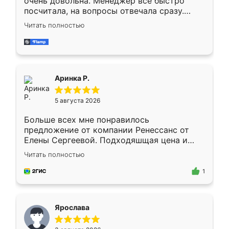
очень довольна. Менеджер всё быстро
посчитала, на вопросы отвечала сразу.
Замерщик приехал в субботу, подошёл к
Читать полностью
делу со всей ответственностью. Собрали
за день, ребята работали аккуратно, даже
пыли почти не было. Качество отличное,
ящики ходят плавно, ничего не скрипит.
Всё подошло как влитое.
Аринка Р.
5 августа 2026
Больше всех мне понравилось
предложение от компании Ренессанс от
Елены Сергеевой. Подходяшщая цена и
короткие сроки изготовления. Приехавший
Читать полностью
для замера сотрудник Владислав
предложил по моему эскизу самый
1
подходящий вариант шкафа. Немного его
видоизменил, получилось даже лучше, чем
я хотела.
Ярослава