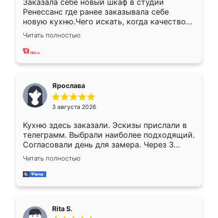
Заказала себе новый шкаф в студии
Ренессанс где ранее заказывала себе
новую кухню.Чего искать, когда качеством
вполне довольна. Служит кухня уже почти
Читать полностью
два года, нареканий нет.
Ярослава
3 августа 2026
Кухню здесь заказали. Эскизы прислали в
телеграмм. Выбрали наиболее подходящий.
Согласовали день для замера. Через 3
недели кухня была уже готова. Остались
Читать полностью
довольны работой. Спасибо Ренессанс
мебель за качественную работу!
Rita S.