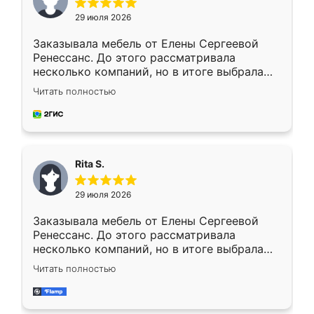
29 июля 2026
Заказывала мебель от Елены Сергеевой
Ренессанс. До этого рассматривала
несколько компаний, но в итоге выбрала
эту. Сначала обговорили условия, потом
Читать полностью
приехал замерщик, всё спокойно объяснил
и снял размеры. Изготовили в срок, с
доставкой тоже никаких проблем не
возникло. Сборку выполнили аккуратно,
мебель сразу встала на свое место без
Rita S.
каких-либо доработок. Качеством осталась
довольна, все выглядит так, как и ожидала.
29 июля 2026
Заказывала мебель от Елены Сергеевой
Ренессанс. До этого рассматривала
несколько компаний, но в итоге выбрала
эту. Сначала обговорили условия, потом
Читать полностью
приехал замерщик, всё спокойно объяснил
и снял размеры. Изготовили в срок, с
доставкой тоже никаких проблем не