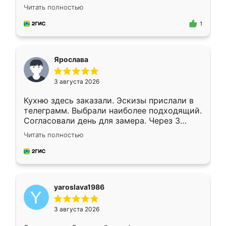
короткие сроки изготовления. Приехавший
Читать полностью
для замера сотрудник Владислав
предложил по моему эскизу самый
1
подходящий вариант шкафа. Немного его
видоизменил, получилось даже лучше, чем
я хотела.
Ярослава
3 августа 2026
Кухню здесь заказали. Эскизы прислали в
телеграмм. Выбрали наиболее подходящий.
Согласовали день для замера. Через 3
недели кухня была уже готова. Остались
Читать полностью
довольны работой. Спасибо Ренессанс
мебель за качественную работу!
yaroslava1986
3 августа 2026