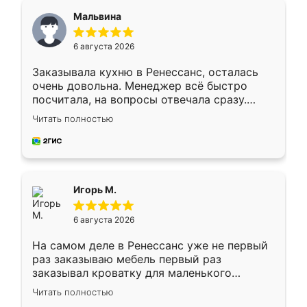
Мальвина
6 августа 2026
Заказывала кухню в Ренессанс, осталась
очень довольна. Менеджер всё быстро
посчитала, на вопросы отвечала сразу.
Замерщик приехал в субботу, подошёл к
Читать полностью
делу со всей ответственностью. Собрали
за день, ребята работали аккуратно, даже
пыли почти не было. Качество отличное,
ящики ходят плавно, ничего не скрипит.
Всё подошло как влитое.
Игорь М.
6 августа 2026
На самом деле в Ренессанс уже не первый
раз заказываю мебель первый раз
заказывал кроватку для маленького
ребёнка при его рождении ,во второй раз
Читать полностью
заказал шкаф-купе. По качеству очень