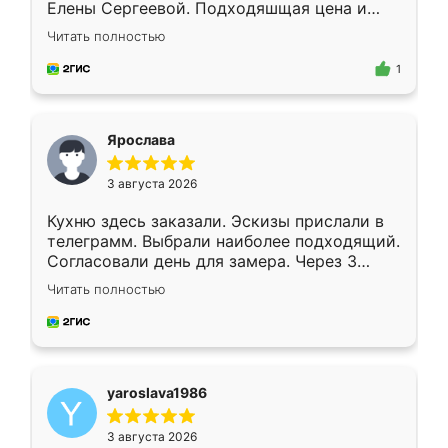
Елены Сергеевой. Подходяшщая цена и
короткие сроки изготовления. Приехавший
Читать полностью
для замера сотрудник Владислав
предложил по моему эскизу самый
1
подходящий вариант шкафа. Немного его
видоизменил, получилось даже лучше, чем
я хотела.
Ярослава
3 августа 2026
Кухню здесь заказали. Эскизы прислали в
телеграмм. Выбрали наиболее подходящий.
Согласовали день для замера. Через 3
недели кухня была уже готова. Остались
Читать полностью
довольны работой. Спасибо Ренессанс
мебель за качественную работу!
yaroslava1986
3 августа 2026