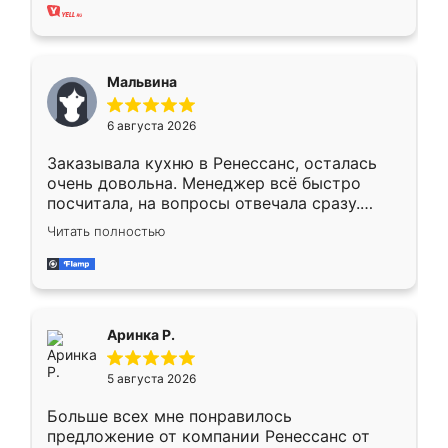
хорошее сборка достаточно быстрая,
также адекватные цены. До этого
сравнивал с разными конкурентами в этом
сегменте ,выбор у конкурентов куда
Мальвина
меньше, здесь же он более разнообразный.
Мне нравится ,если что-то потребуется из
6 августа 2026
мебели буду заказывать только здесь.
Заказывала кухню в Ренессанс, осталась
очень довольна. Менеджер всё быстро
посчитала, на вопросы отвечала сразу.
Замерщик приехал в субботу, подошёл к
Читать полностью
делу со всей ответственностью. Собрали
за день, ребята работали аккуратно, даже
пыли почти не было. Качество отличное,
ящики ходят плавно, ничего не скрипит.
Всё подошло как влитое.
Аринка Р.
5 августа 2026
Больше всех мне понравилось
предложение от компании Ренессанс от