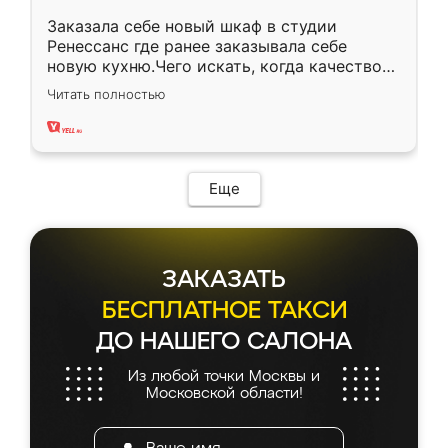
Заказала себе новый шкаф в студии
Ренессанс где ранее заказывала себе
новую кухню.Чего искать, когда качеством
вполне довольна. Служит кухня уже почти
Читать полностью
два года, нареканий нет.
Еще
ЗАКАЗАТЬ
БЕСПЛАТНОЕ ТАКСИ
ДО НАШЕГО САЛОНА
Из любой точки Москвы и
Московской области!