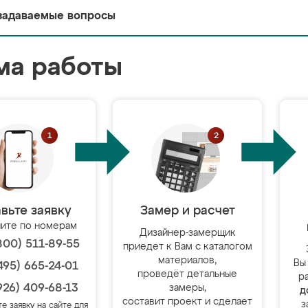
задаваемые вопросы
ма работы
вьте заявку
Замер и расчет
ите по номерам
Дизайнер-замерщик
800) 511-89-55
приедет к Вам с каталогом
материалов,
Вы
495) 665-24-01
проведёт детальные
р
926) 409-68-13
замеры,
д
составит проект и сделает
з
те заявку на сайте для