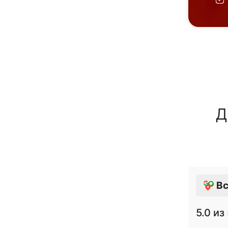
Д
Вс
5.0
из 