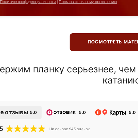
Политике конфиденциальности
|
Пользовательскому соглашению
ПОСМОТРЕТЬ МАТ
ержим планку серьезнее, чем
катани
е отзывы
5.0
5.0
5.0
5
На основе
945
оценок