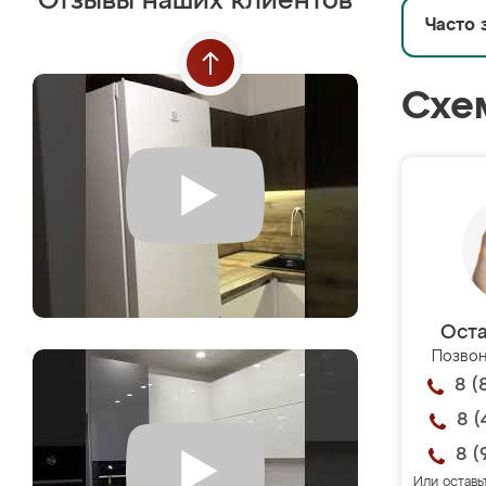
Отзывы наших клиентов
Часто 
Схе
Оста
Позвон
8 (
8 (
8 (
Или оставь