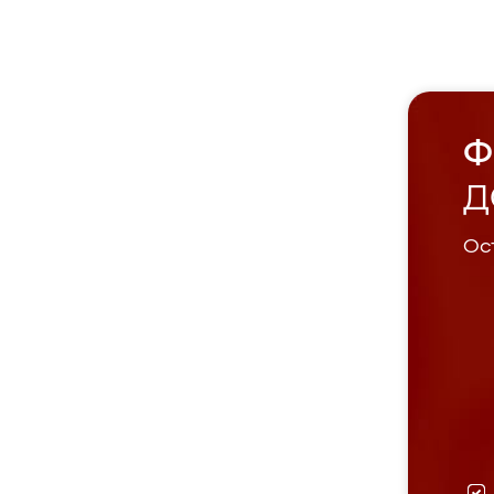
Ф
Д
Ост