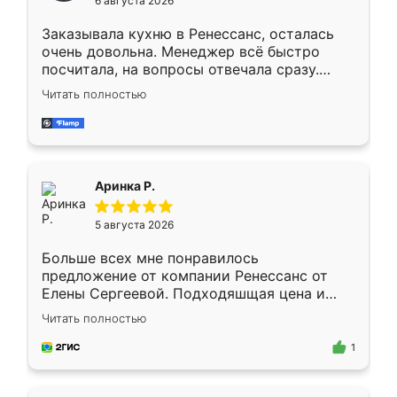
6 августа 2026
мебели буду заказывать только здесь.
Заказывала кухню в Ренессанс, осталась
очень довольна. Менеджер всё быстро
посчитала, на вопросы отвечала сразу.
Замерщик приехал в субботу, подошёл к
Читать полностью
делу со всей ответственностью. Собрали
за день, ребята работали аккуратно, даже
пыли почти не было. Качество отличное,
ящики ходят плавно, ничего не скрипит.
Всё подошло как влитое.
Аринка Р.
5 августа 2026
Больше всех мне понравилось
предложение от компании Ренессанс от
Елены Сергеевой. Подходяшщая цена и
короткие сроки изготовления. Приехавший
Читать полностью
для замера сотрудник Владислав
предложил по моему эскизу самый
1
подходящий вариант шкафа. Немного его
видоизменил, получилось даже лучше, чем