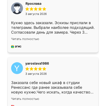
я хотела.
Ярослава
3 августа 2026
Кухню здесь заказали. Эскизы прислали в
телеграмм. Выбрали наиболее подходящий.
Согласовали день для замера. Через 3
недели кухня была уже готова. Остались
Читать полностью
довольны работой. Спасибо Ренессанс
мебель за качественную работу!
yaroslava1986
3 августа 2026
Заказала себе новый шкаф в студии
Ренессанс где ранее заказывала себе
новую кухню.Чего искать, когда качеством
вполне довольна. Служит кухня уже почти
Читать полностью
два года, нареканий нет.