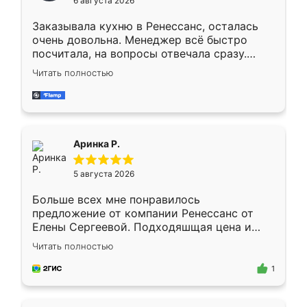
6 августа 2026
мебели буду заказывать только здесь.
Заказывала кухню в Ренессанс, осталась
очень довольна. Менеджер всё быстро
посчитала, на вопросы отвечала сразу.
Замерщик приехал в субботу, подошёл к
Читать полностью
делу со всей ответственностью. Собрали
за день, ребята работали аккуратно, даже
пыли почти не было. Качество отличное,
ящики ходят плавно, ничего не скрипит.
Всё подошло как влитое.
Аринка Р.
5 августа 2026
Больше всех мне понравилось
предложение от компании Ренессанс от
Елены Сергеевой. Подходяшщая цена и
короткие сроки изготовления. Приехавший
Читать полностью
для замера сотрудник Владислав
предложил по моему эскизу самый
1
подходящий вариант шкафа. Немного его
видоизменил, получилось даже лучше, чем