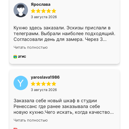
я хотела.
Ярослава
3 августа 2026
Кухню здесь заказали. Эскизы прислали в
телеграмм. Выбрали наиболее подходящий.
Согласовали день для замера. Через 3
недели кухня была уже готова. Остались
Читать полностью
довольны работой. Спасибо Ренессанс
мебель за качественную работу!
yaroslava1986
3 августа 2026
Заказала себе новый шкаф в студии
Ренессанс где ранее заказывала себе
новую кухню.Чего искать, когда качеством
вполне довольна. Служит кухня уже почти
Читать полностью
два года, нареканий нет.