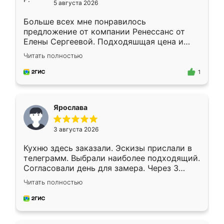
5 августа 2026
Больше всех мне понравилось
предложение от компании Ренессанс от
Елены Сергеевой. Подходяшщая цена и
короткие сроки изготовления. Приехавший
Читать полностью
для замера сотрудник Владислав
предложил по моему эскизу самый
1
подходящий вариант шкафа. Немного его
видоизменил, получилось даже лучше, чем
я хотела.
Ярослава
3 августа 2026
Кухню здесь заказали. Эскизы прислали в
телеграмм. Выбрали наиболее подходящий.
Согласовали день для замера. Через 3
недели кухня была уже готова. Остались
Читать полностью
довольны работой. Спасибо Ренессанс
мебель за качественную работу!