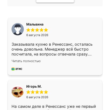
Мальвина
6 августа 2026
Заказывала кухню в Ренессанс, осталась
очень довольна. Менеджер всё быстро
посчитала, на вопросы отвечала сразу.
Замерщик приехал в субботу, подошёл к
Читать полностью
делу со всей ответственностью. Собрали
за день, ребята работали аккуратно, даже
пыли почти не было. Качество отличное,
ящики ходят плавно, ничего не скрипит.
Всё подошло как влитое.
Игорь М.
6 августа 2026
На самом деле в Ренессанс уже не первый