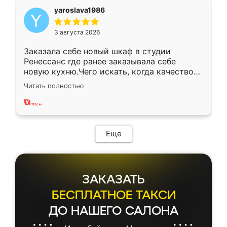
yaroslava1986
3 августа 2026
Заказала себе новый шкаф в студии
Ренессанс где ранее заказывала себе
новую кухню.Чего искать, когда качеством
вполне довольна. Служит кухня уже почти
Читать полностью
два года, нареканий нет.
Еще
ЗАКАЗАТЬ
БЕСПЛАТНОЕ ТАКСИ
ДО НАШЕГО САЛОНА