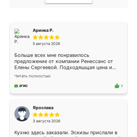
Аринка Р.
5 августа 2026
Больше всех мне понравилось
предложение от компании Ренессанс от
Елены Сергеевой. Подходяшщая цена и
короткие сроки изготовления. Приехавший
Читать полностью
для замера сотрудник Владислав
предложил по моему эскизу самый
1
подходящий вариант шкафа. Немного его
видоизменил, получилось даже лучше, чем
я хотела.
Ярослава
3 августа 2026
Кухню здесь заказали. Эскизы прислали в