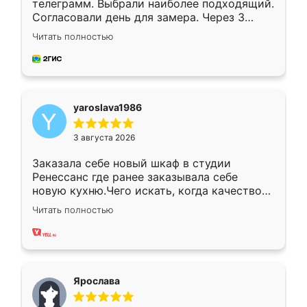
телеграмм. Выбрали наиболее подходящий.
Согласовали день для замера. Через 3
недели кухня была уже готова. Остались
Читать полностью
довольны работой. Спасибо Ренессанс
мебель за качественную работу!
yaroslava1986
3 августа 2026
Заказала себе новый шкаф в студии
Ренессанс где ранее заказывала себе
новую кухню.Чего искать, когда качеством
вполне довольна. Служит кухня уже почти
Читать полностью
два года, нареканий нет.
Ярослава