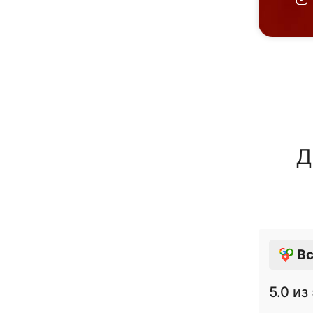
Д
Вс
5.0
из 