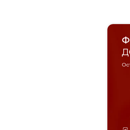
Ф
Д
Ост