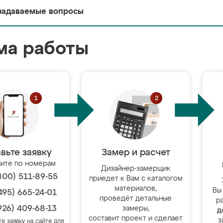
задаваемые вопросы
ма работы
вьте заявку
Замер и расчет
ите по номерам
Дизайнер-замерщик
800) 511-89-55
приедет к Вам с каталогом
материалов,
Вы
495) 665-24-01
проведёт детальные
р
926) 409-68-13
замеры,
д
составит проект и сделает
з
те заявку на сайте для