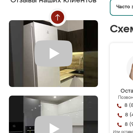
Отзывы наших клиентов
Часто 
Схе
Оста
Позвон
8 (
8 (
8 (
Или оставь