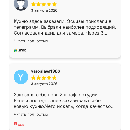
3 августа 2026
Кухню здесь заказали. Эскизы прислали в
телеграмм. Выбрали наиболее подходящий.
Согласовали день для замера. Через 3
недели кухня была уже готова. Остались
Читать полностью
довольны работой. Спасибо Ренессанс
мебель за качественную работу!
yaroslava1986
3 августа 2026
Заказала себе новый шкаф в студии
Ренессанс где ранее заказывала себе
новую кухню.Чего искать, когда качеством
вполне довольна. Служит кухня уже почти
Читать полностью
два года, нареканий нет.