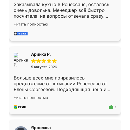
Заказывала кухню в Ренессанс, осталась
очень довольна. Менеджер всё быстро
посчитала, на вопросы отвечала сразу.
Замерщик приехал в субботу, подошёл к
Читать полностью
делу со всей ответственностью. Собрали
за день, ребята работали аккуратно, даже
пыли почти не было. Качество отличное,
ящики ходят плавно, ничего не скрипит.
Всё подошло как влитое.
Аринка Р.
5 августа 2026
Больше всех мне понравилось
предложение от компании Ренессанс от
Елены Сергеевой. Подходяшщая цена и
короткие сроки изготовления. Приехавший
Читать полностью
для замера сотрудник Владислав
предложил по моему эскизу самый
1
подходящий вариант шкафа. Немного его
видоизменил, получилось даже лучше, чем
я хотела.
Ярослава