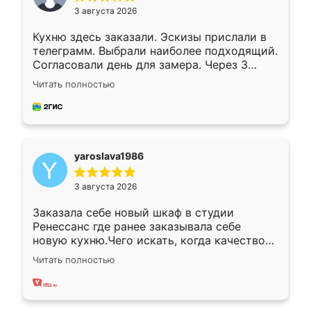
3 августа 2026
Кухню здесь заказали. Эскизы прислали в
телеграмм. Выбрали наиболее подходящий.
Согласовали день для замера. Через 3
недели кухня была уже готова. Остались
Читать полностью
довольны работой. Спасибо Ренессанс
мебель за качественную работу!
yaroslava1986
3 августа 2026
Заказала себе новый шкаф в студии
Ренессанс где ранее заказывала себе
новую кухню.Чего искать, когда качеством
вполне довольна. Служит кухня уже почти
Читать полностью
два года, нареканий нет.