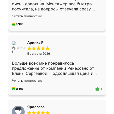
очень довольна. Менеджер всё быстро
посчитала, на вопросы отвечала сразу.
Замерщик приехал в субботу, подошёл к
Читать полностью
делу со всей ответственностью. Собрали
за день, ребята работали аккуратно, даже
пыли почти не было. Качество отличное,
ящики ходят плавно, ничего не скрипит.
Всё подошло как влитое.
Аринка Р.
5 августа 2026
Больше всех мне понравилось
предложение от компании Ренессанс от
Елены Сергеевой. Подходяшщая цена и
короткие сроки изготовления. Приехавший
Читать полностью
для замера сотрудник Владислав
предложил по моему эскизу самый
1
подходящий вариант шкафа. Немного его
видоизменил, получилось даже лучше, чем
я хотела.
Ярослава