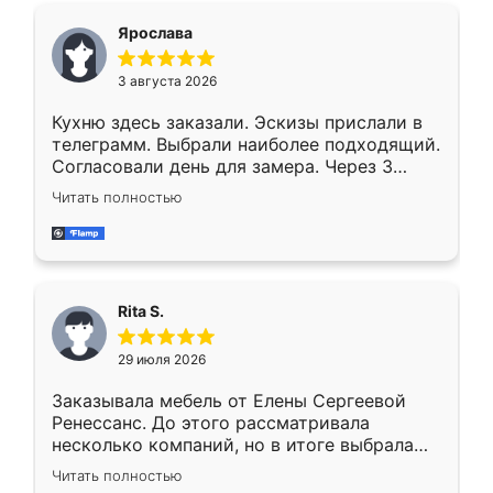
Ярослава
3 августа 2026
Кухню здесь заказали. Эскизы прислали в
телеграмм. Выбрали наиболее подходящий.
Согласовали день для замера. Через 3
недели кухня была уже готова. Остались
Читать полностью
довольны работой. Спасибо Ренессанс
мебель за качественную работу!
Rita S.
29 июля 2026
Заказывала мебель от Елены Сергеевой
Ренессанс. До этого рассматривала
несколько компаний, но в итоге выбрала
эту. Сначала обговорили условия, потом
Читать полностью
приехал замерщик, всё спокойно объяснил