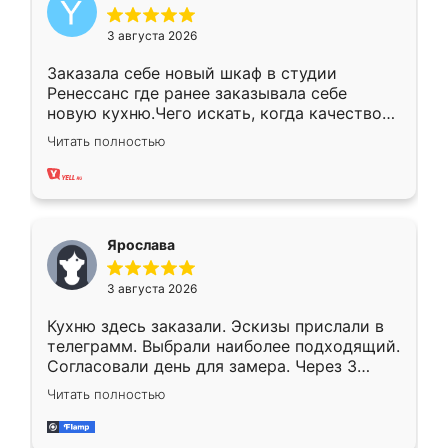
3 августа 2026
Заказала себе новый шкаф в студии
Ренессанс где ранее заказывала себе
новую кухню.Чего искать, когда качеством
вполне довольна. Служит кухня уже почти
Читать полностью
два года, нареканий нет.
Ярослава
3 августа 2026
Кухню здесь заказали. Эскизы прислали в
телеграмм. Выбрали наиболее подходящий.
Согласовали день для замера. Через 3
недели кухня была уже готова. Остались
Читать полностью
довольны работой. Спасибо Ренессанс
мебель за качественную работу!