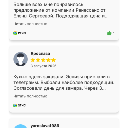
Больше всех мне понравилось
предложение от компании Ренессанс от
Елены Сергеевой. Подходяшщая цена и
короткие сроки изготовления. Приехавший
Читать полностью
для замера сотрудник Владислав
предложил по моему эскизу самый
1
подходящий вариант шкафа. Немного его
видоизменил, получилось даже лучше, чем
я хотела.
Ярослава
3 августа 2026
Кухню здесь заказали. Эскизы прислали в
телеграмм. Выбрали наиболее подходящий.
Согласовали день для замера. Через 3
недели кухня была уже готова. Остались
Читать полностью
довольны работой. Спасибо Ренессанс
мебель за качественную работу!
yaroslava1986