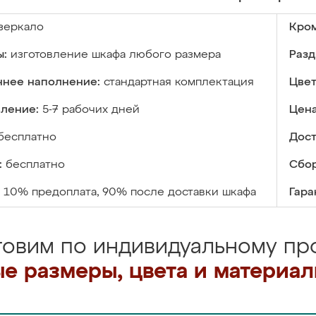
зеркало
Кром
ы:
изготовление шкафа любого размера
Разд
ннее наполнение:
стандартная комплектация
Цвет
вление:
5-7 рабочих дней
Цена
бесплатно
Дост
:
бесплатно
Сбор
10% предоплата, 90% после доставки шкафа
Гара
товим по индивидуальному про
е размеры, цвета и материа