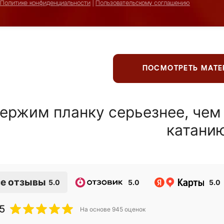
Политике конфиденциальности
|
Пользовательскому соглашению
ПОСМОТРЕТЬ МАТ
ержим планку серьезнее, чем
катани
е отзывы
5.0
5.0
5.0
5
На основе
945
оценок