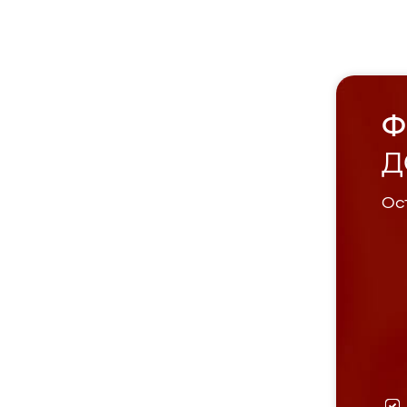
Ф
Д
Ост