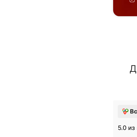
Д
Вс
5.0
из 