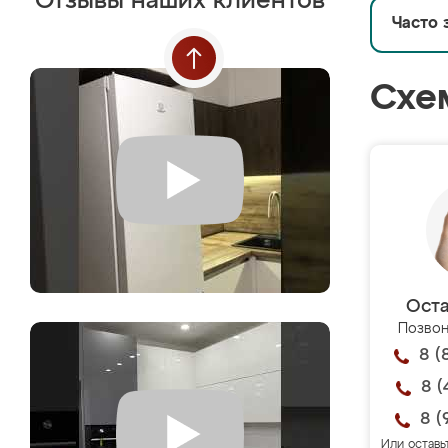
Отзывы наших клиентов
Часто 
Схе
Оста
Позвон
8 (
8 (
8 (
Или оставь