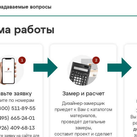
задаваемые вопросы
ма работы
вьте заявку
Замер и расчет
ите по номерам
Дизайнер-замерщик
800) 511-89-55
приедет к Вам с каталогом
материалов,
Вы
495) 665-24-01
проведёт детальные
р
926) 409-68-13
замеры,
д
составит проект и сделает
з
те заявку на сайте для