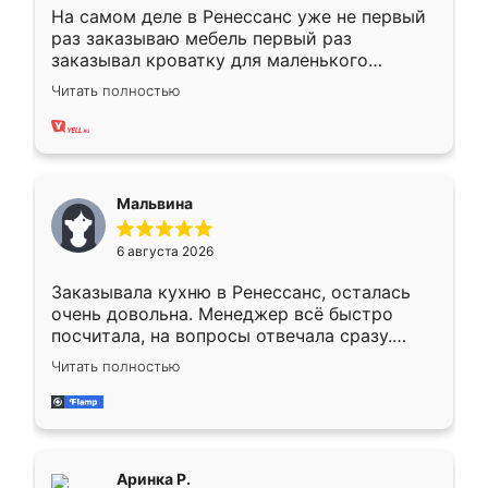
На самом деле в Ренессанс уже не первый
раз заказываю мебель первый раз
заказывал кроватку для маленького
ребёнка при его рождении ,во второй раз
Читать полностью
заказал шкаф-купе. По качеству очень
хорошее сборка достаточно быстрая,
также адекватные цены. До этого
сравнивал с разными конкурентами в этом
сегменте ,выбор у конкурентов куда
Мальвина
меньше, здесь же он более разнообразный.
Мне нравится ,если что-то потребуется из
6 августа 2026
мебели буду заказывать только здесь.
Заказывала кухню в Ренессанс, осталась
очень довольна. Менеджер всё быстро
посчитала, на вопросы отвечала сразу.
Замерщик приехал в субботу, подошёл к
Читать полностью
делу со всей ответственностью. Собрали
за день, ребята работали аккуратно, даже
пыли почти не было. Качество отличное,
ящики ходят плавно, ничего не скрипит.
Всё подошло как влитое.
Аринка Р.