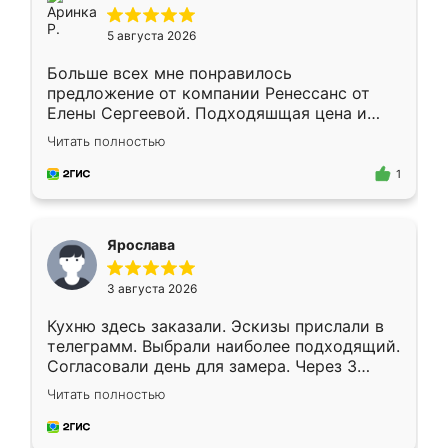
5 августа 2026
Больше всех мне понравилось
предложение от компании Ренессанс от
Елены Сергеевой. Подходяшщая цена и
короткие сроки изготовления. Приехавший
Читать полностью
для замера сотрудник Владислав
предложил по моему эскизу самый
1
подходящий вариант шкафа. Немного его
видоизменил, получилось даже лучше, чем
я хотела.
Ярослава
3 августа 2026
Кухню здесь заказали. Эскизы прислали в
телеграмм. Выбрали наиболее подходящий.
Согласовали день для замера. Через 3
недели кухня была уже готова. Остались
Читать полностью
довольны работой. Спасибо Ренессанс
мебель за качественную работу!