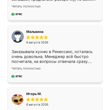
Ждал меньше месяца, сборщик с прямыми
Читать полностью
руками. По цене вышло адекватно.
Рекомендую!
Мальвина
6 августа 2026
Заказывала кухню в Ренессанс, осталась
очень довольна. Менеджер всё быстро
посчитала, на вопросы отвечала сразу.
Замерщик приехал в субботу, подошёл к
Читать полностью
делу со всей ответственностью. Собрали
за день, ребята работали аккуратно, даже
пыли почти не было. Качество отличное,
ящики ходят плавно, ничего не скрипит.
Всё подошло как влитое.
Игорь М.
6 августа 2026