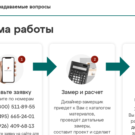
задаваемые вопросы
ма работы
вьте заявку
Замер и расчет
ите по номерам
Дизайнер-замерщик
800) 511-89-55
приедет к Вам с каталогом
материалов,
Вы
495) 665-24-01
проведёт детальные
р
926) 409-68-13
замеры,
д
составит проект и сделает
з
те заявку на сайте для