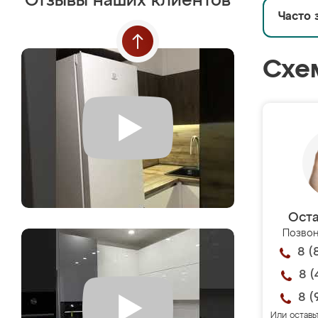
Отзывы наших клиентов
Часто 
Схе
Оста
Позвон
8 (
8 (
8 (
Или оставь