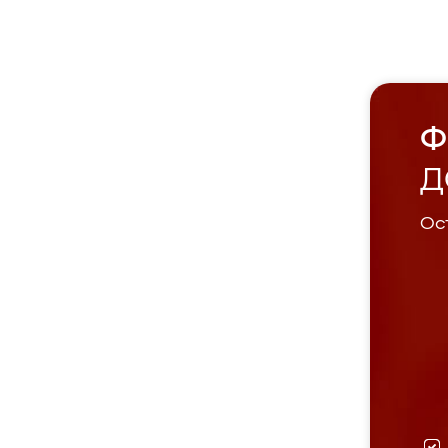
Ф
Д
Ост