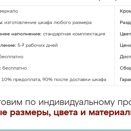
зеркало
Кром
ы:
изготовление шкафа любого размера
Разд
ннее наполнение:
стандартная комплектация
Цвет
вление:
5-7 рабочих дней
Цена
бесплатно
Дост
:
бесплатно
Сбор
10% предоплата, 90% после доставки шкафа
Гара
товим по индивидуальному про
е размеры, цвета и материа