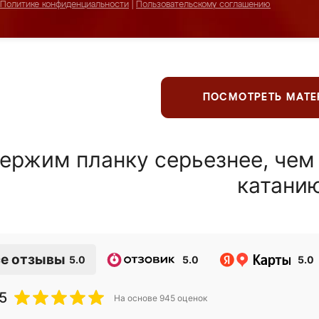
Политике конфиденциальности
|
Пользовательскому соглашению
ПОСМОТРЕТЬ МАТ
ержим планку серьезнее, чем
катани
е отзывы
5.0
5.0
5.0
5
На основе
945
оценок