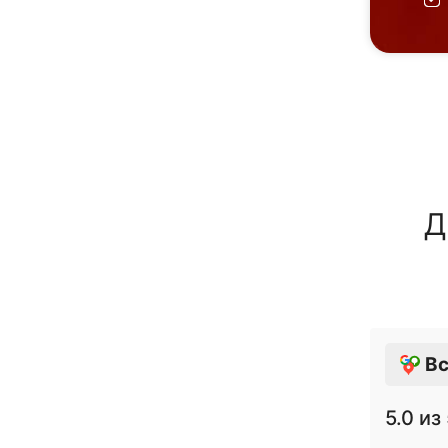
Д
Вс
5.0
из 