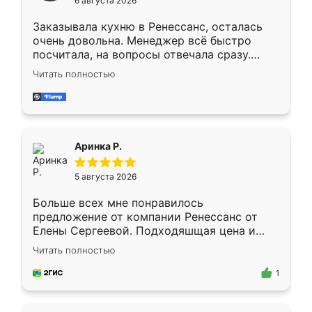
6 августа 2026
мебели буду заказывать только здесь.
Заказывала кухню в Ренессанс, осталась
очень довольна. Менеджер всё быстро
посчитала, на вопросы отвечала сразу.
Замерщик приехал в субботу, подошёл к
Читать полностью
делу со всей ответственностью. Собрали
за день, ребята работали аккуратно, даже
пыли почти не было. Качество отличное,
ящики ходят плавно, ничего не скрипит.
Всё подошло как влитое.
Аринка Р.
5 августа 2026
Больше всех мне понравилось
предложение от компании Ренессанс от
Елены Сергеевой. Подходяшщая цена и
короткие сроки изготовления. Приехавший
Читать полностью
для замера сотрудник Владислав
предложил по моему эскизу самый
1
подходящий вариант шкафа. Немного его
видоизменил, получилось даже лучше, чем