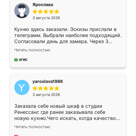
я хотела.
Ярослава
3 августа 2026
Кухню здесь заказали. Эскизы прислали в
телеграмм. Выбрали наиболее подходящий.
Согласовали день для замера. Через 3
недели кухня была уже готова. Остались
Читать полностью
довольны работой. Спасибо Ренессанс
мебель за качественную работу!
yaroslava1986
3 августа 2026
Заказала себе новый шкаф в студии
Ренессанс где ранее заказывала себе
новую кухню.Чего искать, когда качеством
вполне довольна. Служит кухня уже почти
Читать полностью
два года, нареканий нет.