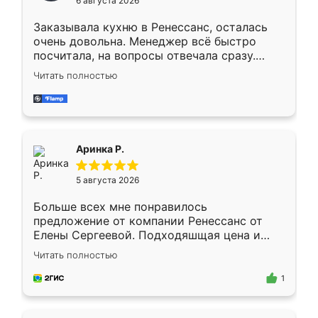
6 августа 2026
мебели буду заказывать только здесь.
Заказывала кухню в Ренессанс, осталась
очень довольна. Менеджер всё быстро
посчитала, на вопросы отвечала сразу.
Замерщик приехал в субботу, подошёл к
Читать полностью
делу со всей ответственностью. Собрали
за день, ребята работали аккуратно, даже
пыли почти не было. Качество отличное,
ящики ходят плавно, ничего не скрипит.
Всё подошло как влитое.
Аринка Р.
5 августа 2026
Больше всех мне понравилось
предложение от компании Ренессанс от
Елены Сергеевой. Подходяшщая цена и
короткие сроки изготовления. Приехавший
Читать полностью
для замера сотрудник Владислав
предложил по моему эскизу самый
1
подходящий вариант шкафа. Немного его
видоизменил, получилось даже лучше, чем