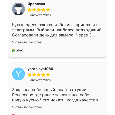
я хотела.
Ярослава
3 августа 2026
Кухню здесь заказали. Эскизы прислали в
телеграмм. Выбрали наиболее подходящий.
Согласовали день для замера. Через 3
недели кухня была уже готова. Остались
Читать полностью
довольны работой. Спасибо Ренессанс
мебель за качественную работу!
yaroslava1986
3 августа 2026
Заказала себе новый шкаф в студии
Ренессанс где ранее заказывала себе
новую кухню.Чего искать, когда качеством
вполне довольна. Служит кухня уже почти
Читать полностью
два года, нареканий нет.