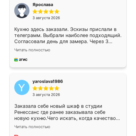
я хотела.
Ярослава
3 августа 2026
Кухню здесь заказали. Эскизы прислали в
телеграмм. Выбрали наиболее подходящий.
Согласовали день для замера. Через 3
недели кухня была уже готова. Остались
Читать полностью
довольны работой. Спасибо Ренессанс
мебель за качественную работу!
yaroslava1986
3 августа 2026
Заказала себе новый шкаф в студии
Ренессанс где ранее заказывала себе
новую кухню.Чего искать, когда качеством
вполне довольна. Служит кухня уже почти
Читать полностью
два года, нареканий нет.