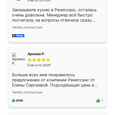
6 августа 2026
мебели буду заказывать только здесь.
Заказывала кухню в Ренессанс, осталась
очень довольна. Менеджер всё быстро
посчитала, на вопросы отвечала сразу.
Замерщик приехал в субботу, подошёл к
Читать полностью
делу со всей ответственностью. Собрали
за день, ребята работали аккуратно, даже
пыли почти не было. Качество отличное,
ящики ходят плавно, ничего не скрипит.
Всё подошло как влитое.
Аринка Р.
5 августа 2026
Больше всех мне понравилось
предложение от компании Ренессанс от
Елены Сергеевой. Подходяшщая цена и
короткие сроки изготовления. Приехавший
Читать полностью
для замера сотрудник Владислав
предложил по моему эскизу самый
1
подходящий вариант шкафа. Немного его
видоизменил, получилось даже лучше, чем