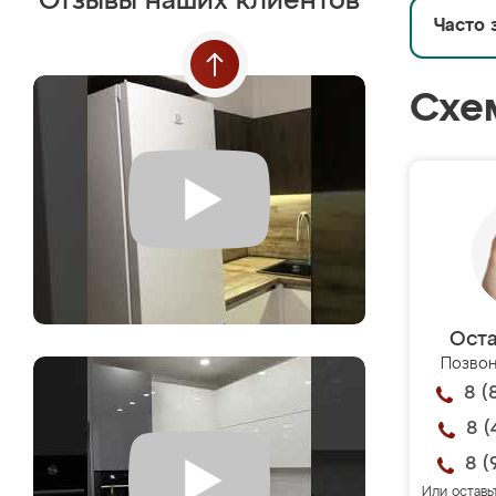
Отзывы наших клиентов
Часто 
Схе
Оста
Позвон
8 (
8 (
8 (
Или оставь