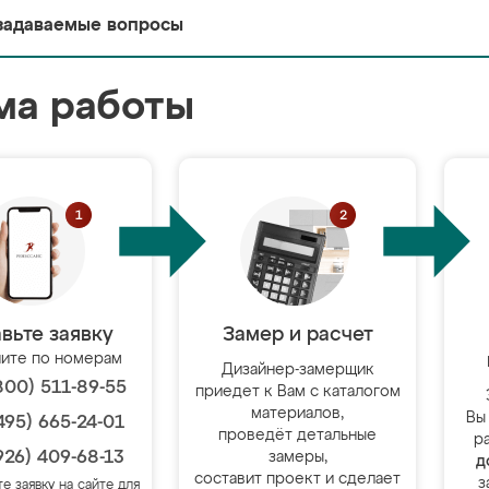
задаваемые вопросы
ма работы
вьте заявку
Замер и расчет
ите по номерам
Дизайнер-замерщик
800) 511-89-55
приедет к Вам с каталогом
материалов,
Вы
495) 665-24-01
проведёт детальные
р
926) 409-68-13
замеры,
д
составит проект и сделает
з
те заявку на сайте для