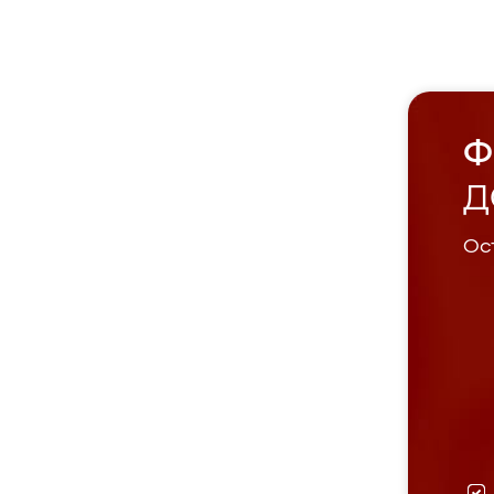
Ф
Д
Ост