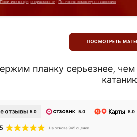
Политике конфиденциальности
|
Пользовательскому соглашению
ПОСМОТРЕТЬ МАТ
ержим планку серьезнее, чем
катани
е отзывы
5.0
5.0
5.0
5
На основе
945
оценок