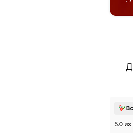
Д
Вс
5.0
из 