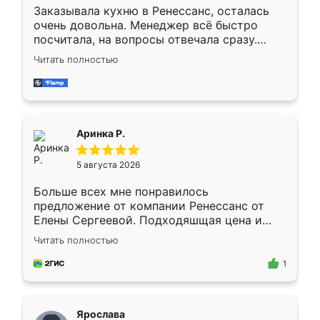
Заказывала кухню в Ренессанс, осталась
очень довольна. Менеджер всё быстро
посчитала, на вопросы отвечала сразу.
Замерщик приехал в субботу, подошёл к
Читать полностью
делу со всей ответственностью. Собрали
за день, ребята работали аккуратно, даже
пыли почти не было. Качество отличное,
ящики ходят плавно, ничего не скрипит.
Всё подошло как влитое.
Аринка Р.
5 августа 2026
Больше всех мне понравилось
предложение от компании Ренессанс от
Елены Сергеевой. Подходяшщая цена и
короткие сроки изготовления. Приехавший
Читать полностью
для замера сотрудник Владислав
предложил по моему эскизу самый
1
подходящий вариант шкафа. Немного его
видоизменил, получилось даже лучше, чем
я хотела.
Ярослава