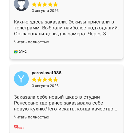
3 августа 2026
Кухню здесь заказали. Эскизы прислали в
телеграмм. Выбрали наиболее подходящий.
Согласовали день для замера. Через 3
недели кухня была уже готова. Остались
Читать полностью
довольны работой. Спасибо Ренессанс
мебель за качественную работу!
yaroslava1986
3 августа 2026
Заказала себе новый шкаф в студии
Ренессанс где ранее заказывала себе
новую кухню.Чего искать, когда качеством
вполне довольна. Служит кухня уже почти
Читать полностью
два года, нареканий нет.