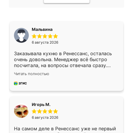
Мальвина
6 августа 2026
Заказывала кухню в Ренессанс, осталась
очень довольна. Менеджер всё быстро
посчитала, на вопросы отвечала сразу.
Замерщик приехал в субботу, подошёл к
Читать полностью
делу со всей ответственностью. Собрали
за день, ребята работали аккуратно, даже
пыли почти не было. Качество отличное,
ящики ходят плавно, ничего не скрипит.
Всё подошло как влитое.
Игорь М.
6 августа 2026
На самом деле в Ренессанс уже не первый