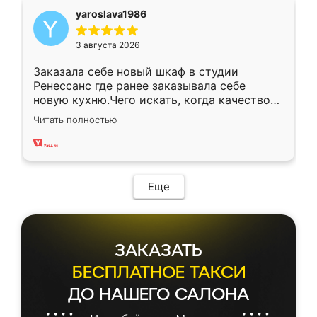
yaroslava1986
3 августа 2026
Заказала себе новый шкаф в студии
Ренессанс где ранее заказывала себе
новую кухню.Чего искать, когда качеством
вполне довольна. Служит кухня уже почти
Читать полностью
два года, нареканий нет.
Еще
ЗАКАЗАТЬ
БЕСПЛАТНОЕ ТАКСИ
ДО НАШЕГО САЛОНА