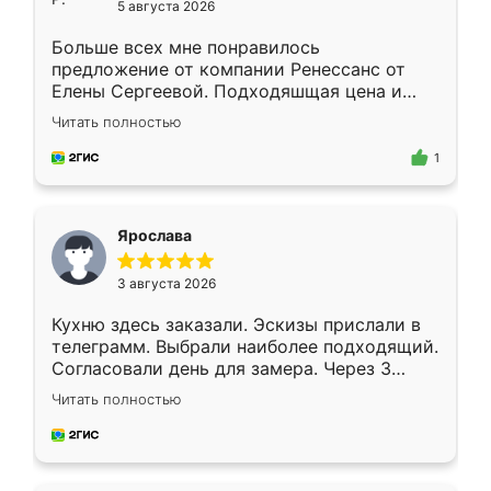
5 августа 2026
Больше всех мне понравилось
предложение от компании Ренессанс от
Елены Сергеевой. Подходяшщая цена и
короткие сроки изготовления. Приехавший
Читать полностью
для замера сотрудник Владислав
предложил по моему эскизу самый
1
подходящий вариант шкафа. Немного его
видоизменил, получилось даже лучше, чем
я хотела.
Ярослава
3 августа 2026
Кухню здесь заказали. Эскизы прислали в
телеграмм. Выбрали наиболее подходящий.
Согласовали день для замера. Через 3
недели кухня была уже готова. Остались
Читать полностью
довольны работой. Спасибо Ренессанс
мебель за качественную работу!