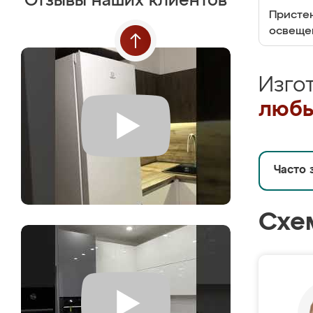
Отзывы наших клиентов
Пристен
освеще
Изго
любы
Часто 
Схе