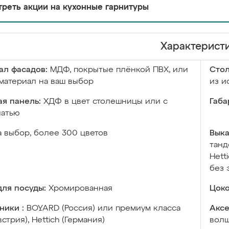
реть акции на кухонные гарнитуры
Характерист
ал фасадов:
МДФ, покрытые плёнкой ПВХ, или
Сто
материал на ваш выбор
из и
я панель:
ХДФ в цвет столешницы или с
Габа
чатью
а выбор, более 300 цветов
Выка
танд
Hett
без 
ля посуды:
Хромированная
Цоко
ники :
BOYARD (Россия) или премиум класса
Аксе
встрия), Hettich (Германия)
волш