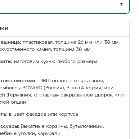
▼
ики
лешница:
пластиковая, толщина 26 мм или 38 мм;
скусственного камня, толщина 38 мм
риты:
изготовим кухню любого размера
тные системы :
ПВШ полного открывания,
ембоксы BOYARD (Россия), Blum (Австрия) или
ich (Германия) с плавным закрыванием дверок или
этой опции
ль:
в цвет фасадов или корпуса
ссуары:
Выкатные корзины, бутылочницы,
ебные уголки, карусели