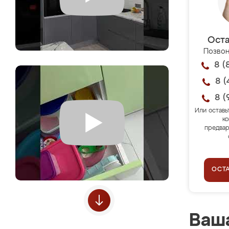
Оста
Позвон
8 (
8 (
8 (
Или оставь
ко
предвар
ОСТ
Ваша