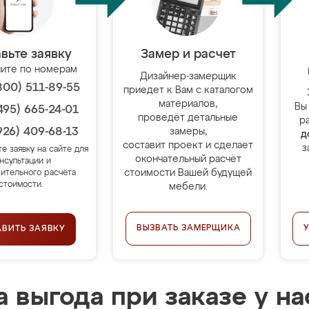
вьте заявку
Замер и расчет
ите по номерам
Дизайнер-замерщик
800) 511-89-55
приедет к Вам с каталогом
материалов,
Вы
495) 665-24-01
проведёт детальные
р
926) 409-68-13
замеры,
д
составит проект и сделает
з
те заявку на сайте для
окончательный расчёт
нсультации и
стоимости Вашей будущей
ительного расчёта
стоимости.
мебели.
ВЫЗВАТЬ ЗАМЕРЩИКА
АВИТЬ ЗАЯВКУ
 выгода при заказе у на