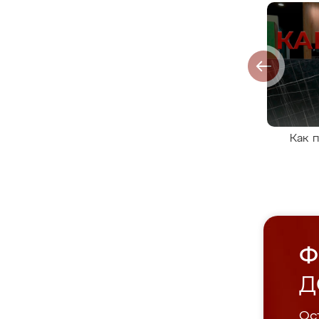
Как 
Ф
Д
Ост