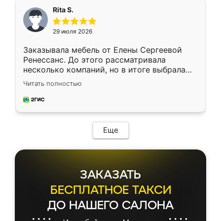
Rita S.
29 июля 2026
Заказывала мебель от Елены Сергеевой
Ренессанс. До этого рассматривала
несколько компаний, но в итоге выбрала
эту. Сначала обговорили условия, потом
Читать полностью
приехал замерщик, всё спокойно объяснил
и снял размеры. Изготовили в срок, с
доставкой тоже никаких проблем не
возникло. Сборку выполнили аккуратно,
мебель сразу встала на свое место без
Еще
каких-либо доработок. Качеством осталась
довольна, все выглядит так, как и ожидала.
ЗАКАЗАТЬ
БЕСПЛАТНОЕ ТАКСИ
ДО НАШЕГО САЛОНА