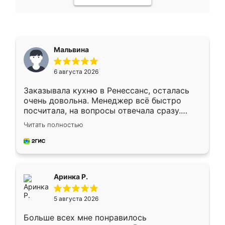
Мальвина
6 августа 2026
Заказывала кухню в Ренессанс, осталась
очень довольна. Менеджер всё быстро
посчитала, на вопросы отвечала сразу.
Замерщик приехал в субботу, подошёл к
Читать полностью
делу со всей ответственностью. Собрали
за день, ребята работали аккуратно, даже
пыли почти не было. Качество отличное,
ящики ходят плавно, ничего не скрипит.
Всё подошло как влитое.
Аринка Р.
5 августа 2026
Больше всех мне понравилось