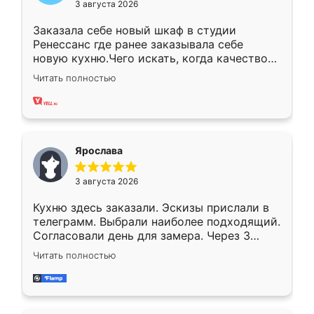
3 августа 2026
Заказала себе новый шкаф в студии
Ренессанс где ранее заказывала себе
новую кухню.Чего искать, когда качеством
вполне довольна. Служит кухня уже почти
Читать полностью
два года, нареканий нет.
Ярослава
3 августа 2026
Кухню здесь заказали. Эскизы прислали в
телеграмм. Выбрали наиболее подходящий.
Согласовали день для замера. Через 3
недели кухня была уже готова. Остались
Читать полностью
довольны работой. Спасибо Ренессанс
мебель за качественную работу!