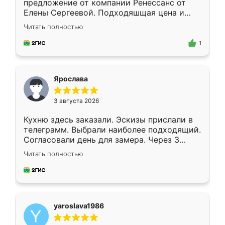
предложение от компании Ренессанс от
Елены Сергеевой. Подходяшщая цена и
короткие сроки изготовления. Приехавший
Читать полностью
для замера сотрудник Владислав
предложил по моему эскизу самый
1
подходящий вариант шкафа. Немного его
видоизменил, получилось даже лучше, чем
я хотела.
Ярослава
3 августа 2026
Кухню здесь заказали. Эскизы прислали в
телеграмм. Выбрали наиболее подходящий.
Согласовали день для замера. Через 3
недели кухня была уже готова. Остались
Читать полностью
довольны работой. Спасибо Ренессанс
мебель за качественную работу!
yaroslava1986