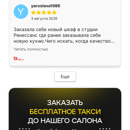
yaroslava1986
3 августа 2026
Заказала себе новый шкаф в студии
Ренессанс где ранее заказывала себе
новую кухню.Чего искать, когда качеством
вполне довольна. Служит кухня уже почти
Читать полностью
два года, нареканий нет.
Еще
ЗАКАЗАТЬ
БЕСПЛАТНОЕ ТАКСИ
ДО НАШЕГО САЛОНА