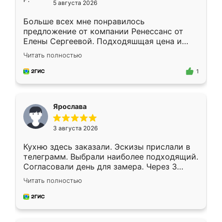
5 августа 2026
Больше всех мне понравилось
предложение от компании Ренессанс от
Елены Сергеевой. Подходяшщая цена и
короткие сроки изготовления. Приехавший
Читать полностью
для замера сотрудник Владислав
предложил по моему эскизу самый
1
подходящий вариант шкафа. Немного его
видоизменил, получилось даже лучше, чем
я хотела.
Ярослава
3 августа 2026
Кухню здесь заказали. Эскизы прислали в
телеграмм. Выбрали наиболее подходящий.
Согласовали день для замера. Через 3
недели кухня была уже готова. Остались
Читать полностью
довольны работой. Спасибо Ренессанс
мебель за качественную работу!