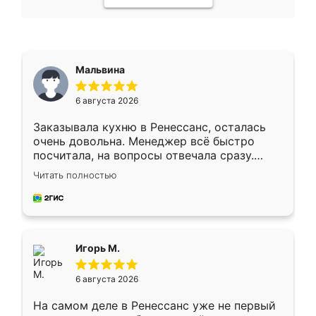
Мальвина
6 августа 2026
Заказывала кухню в Ренессанс, осталась
очень довольна. Менеджер всё быстро
посчитала, на вопросы отвечала сразу.
Замерщик приехал в субботу, подошёл к
Читать полностью
делу со всей ответственностью. Собрали
за день, ребята работали аккуратно, даже
пыли почти не было. Качество отличное,
ящики ходят плавно, ничего не скрипит.
Всё подошло как влитое.
Игорь М.
6 августа 2026
На самом деле в Ренессанс уже не первый