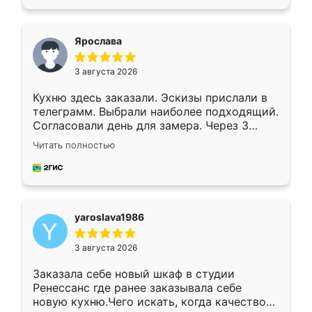
подходящий вариант шкафа. Немного его
видоизменил, получилось даже лучше, чем
я хотела.
Ярослава
3 августа 2026
Кухню здесь заказали. Эскизы прислали в
телеграмм. Выбрали наиболее подходящий.
Согласовали день для замера. Через 3
недели кухня была уже готова. Остались
Читать полностью
довольны работой. Спасибо Ренессанс
мебель за качественную работу!
yaroslava1986
3 августа 2026
Заказала себе новый шкаф в студии
Ренессанс где ранее заказывала себе
новую кухню.Чего искать, когда качеством