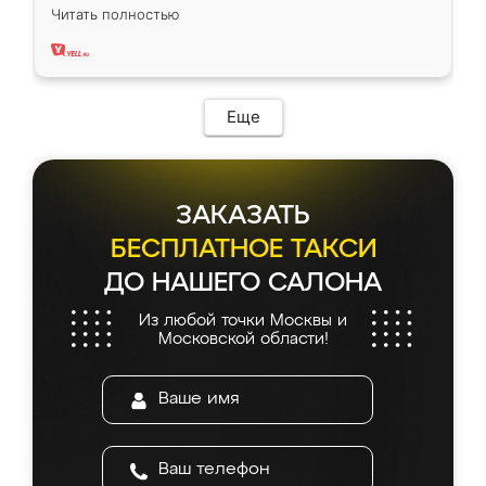
вполне довольна. Служит кухня уже почти
Читать полностью
два года, нареканий нет.
Еще
ЗАКАЗАТЬ
БЕСПЛАТНОЕ ТАКСИ
ДО НАШЕГО САЛОНА
Из любой точки Москвы и
Московской области!