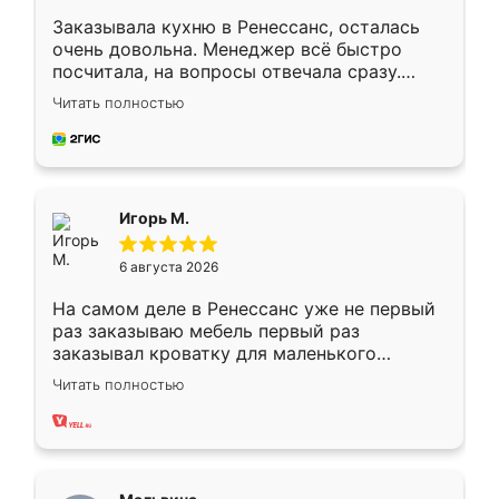
Заказывала кухню в Ренессанс, осталась
очень довольна. Менеджер всё быстро
посчитала, на вопросы отвечала сразу.
Замерщик приехал в субботу, подошёл к
Читать полностью
делу со всей ответственностью. Собрали
за день, ребята работали аккуратно, даже
пыли почти не было. Качество отличное,
ящики ходят плавно, ничего не скрипит.
Всё подошло как влитое.
Игорь М.
6 августа 2026
На самом деле в Ренессанс уже не первый
раз заказываю мебель первый раз
заказывал кроватку для маленького
ребёнка при его рождении ,во второй раз
Читать полностью
заказал шкаф-купе. По качеству очень
хорошее сборка достаточно быстрая,
также адекватные цены. До этого
сравнивал с разными конкурентами в этом
сегменте ,выбор у конкурентов куда