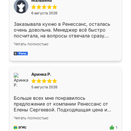
Мальвина
меньше, здесь же он более разнообразный.
Мне нравится ,если что-то потребуется из
6 августа 2026
мебели буду заказывать только здесь.
Заказывала кухню в Ренессанс, осталась
очень довольна. Менеджер всё быстро
посчитала, на вопросы отвечала сразу.
Замерщик приехал в субботу, подошёл к
Читать полностью
делу со всей ответственностью. Собрали
за день, ребята работали аккуратно, даже
пыли почти не было. Качество отличное,
ящики ходят плавно, ничего не скрипит.
Всё подошло как влитое.
Аринка Р.
5 августа 2026
Больше всех мне понравилось
предложение от компании Ренессанс от
Елены Сергеевой. Подходяшщая цена и
короткие сроки изготовления. Приехавший
Читать полностью
для замера сотрудник Владислав
предложил по моему эскизу самый
1