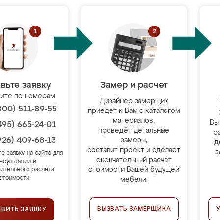
вьте заявку
Замер и расчет
ите по номерам
Дизайнер-замерщик
800) 511-89-55
приедет к Вам с каталогом
материалов,
Вы
495) 665-24-01
проведёт детальные
р
926) 409-68-13
замеры,
д
составит проект и сделает
з
те заявку на сайте для
окончательный расчёт
нсультации и
стоимости Вашей будущей
ительного расчёта
стоимости.
мебели.
ВЫЗВАТЬ ЗАМЕРЩИКА
АВИТЬ ЗАЯВКУ