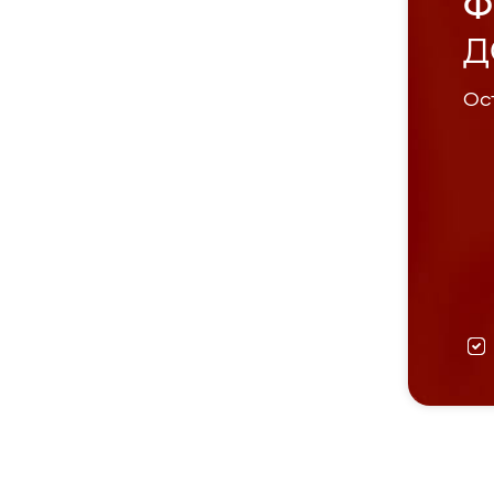
Ф
Д
Ост