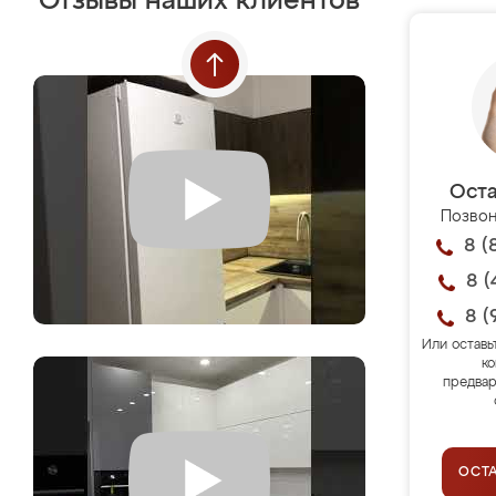
Отзывы наших клиентов
Оста
Позвон
8 (
8 (
8 (
Или оставь
ко
предвар
ОСТ