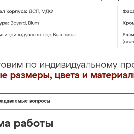
ал корпуса:
ДСП, МДФ
Фаса
ура:
Boyard, Blum
Кром
ы:
индивидуально под Ваш заказ
Разм
(ста
товим по индивидуальному про
е размеры, цвета и материа
задаваемые вопросы
ма работы