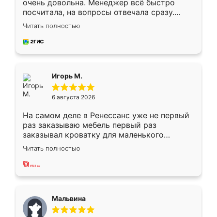
очень довольна. Менеджер всё быстро
посчитала, на вопросы отвечала сразу.
Замерщик приехал в субботу, подошёл к
Читать полностью
делу со всей ответственностью. Собрали
за день, ребята работали аккуратно, даже
пыли почти не было. Качество отличное,
ящики ходят плавно, ничего не скрипит.
Всё подошло как влитое.
Игорь М.
6 августа 2026
На самом деле в Ренессанс уже не первый
раз заказываю мебель первый раз
заказывал кроватку для маленького
ребёнка при его рождении ,во второй раз
Читать полностью
заказал шкаф-купе. По качеству очень
хорошее сборка достаточно быстрая,
также адекватные цены. До этого
сравнивал с разными конкурентами в этом
сегменте ,выбор у конкурентов куда
Мальвина
меньше, здесь же он более разнообразный.
Мне нравится ,если что-то потребуется из