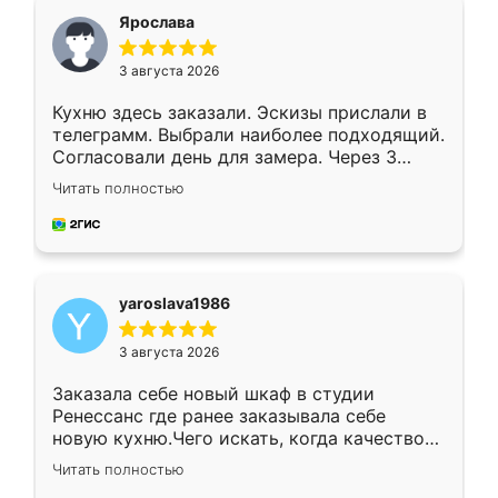
я хотела.
Ярослава
3 августа 2026
Кухню здесь заказали. Эскизы прислали в
телеграмм. Выбрали наиболее подходящий.
Согласовали день для замера. Через 3
недели кухня была уже готова. Остались
Читать полностью
довольны работой. Спасибо Ренессанс
мебель за качественную работу!
yaroslava1986
3 августа 2026
Заказала себе новый шкаф в студии
Ренессанс где ранее заказывала себе
новую кухню.Чего искать, когда качеством
вполне довольна. Служит кухня уже почти
Читать полностью
два года, нареканий нет.