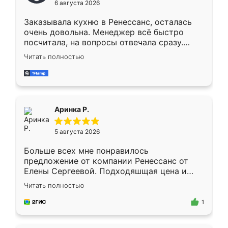
6 августа 2026
мебели буду заказывать только здесь.
Заказывала кухню в Ренессанс, осталась
очень довольна. Менеджер всё быстро
посчитала, на вопросы отвечала сразу.
Замерщик приехал в субботу, подошёл к
Читать полностью
делу со всей ответственностью. Собрали
за день, ребята работали аккуратно, даже
пыли почти не было. Качество отличное,
ящики ходят плавно, ничего не скрипит.
Всё подошло как влитое.
Аринка Р.
5 августа 2026
Больше всех мне понравилось
предложение от компании Ренессанс от
Елены Сергеевой. Подходяшщая цена и
короткие сроки изготовления. Приехавший
Читать полностью
для замера сотрудник Владислав
предложил по моему эскизу самый
1
подходящий вариант шкафа. Немного его
видоизменил, получилось даже лучше, чем