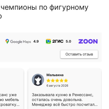
 чемпионы по фигурному
ю
4.9
5.0
5.0
Оставить отзыв
Мальвина
6 августа 2026
санс уже
Заказывала кухню в Ренессанс,
аю мебель
осталась очень довольна.
кроватку
Менеджер всё быстро посчитала,