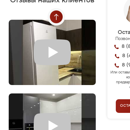
Отзывы наших клиентов
Оста
Позвон
8 (
8 (
8 (
Или оставь
ко
предвар
ОСТ