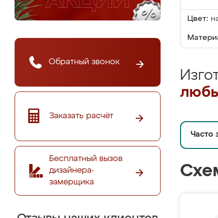
Цвет:
н
Матери
Обратный звонок
Изго
любы
Заказать расчёт
Часто 
Бесплатный вызов
Схе
дизайнера-
замерщика