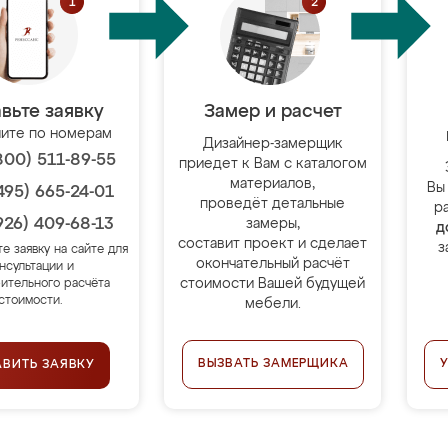
вьте заявку
Замер и расчет
ите по номерам
Дизайнер-замерщик
800) 511-89-55
приедет к Вам с каталогом
материалов,
Вы
495) 665-24-01
проведёт детальные
р
926) 409-68-13
замеры,
д
составит проект и сделает
з
те заявку на сайте для
окончательный расчёт
нсультации и
стоимости Вашей будущей
ительного расчёта
стоимости.
мебели.
ВЫЗВАТЬ ЗАМЕРЩИКА
АВИТЬ ЗАЯВКУ