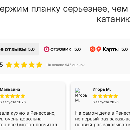
ержим планку серьезнее, чем
катани
е отзывы
5.0
5.0
5.0
5
На основе
945
оценок
Мальвина
Игорь М.
6 августа 2026
6 августа 2026
ала кухню в Ренессанс,
На самом деле в Ренес
ь очень довольна.
не первый раз заказыв
ер всё быстро посчитала,
первый раз заказывал 