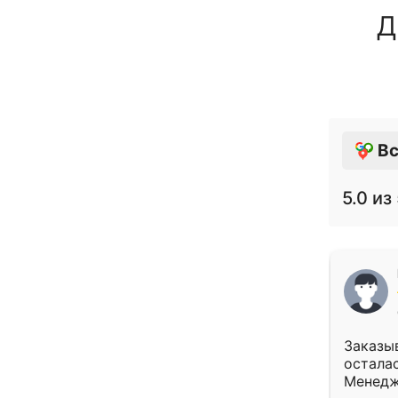
Д
Вс
5.0
из 
Заказыв
осталас
Менедж