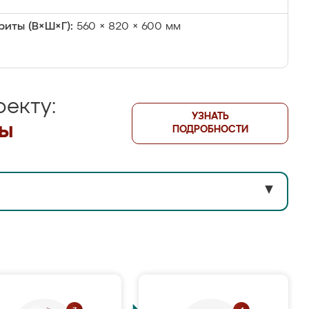
риты (В×Ш×Г):
560 × 820 × 600 мм
екту:
УЗНАТЬ
лы
ПОДРОБНОСТИ
▼