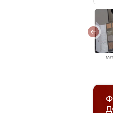
Мат
Ф
Д