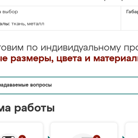
а выбор
Габа
алы:
ткань, металл
товим по индивидуальному про
е размеры, цвета и материа
задаваемые вопросы
ма работы