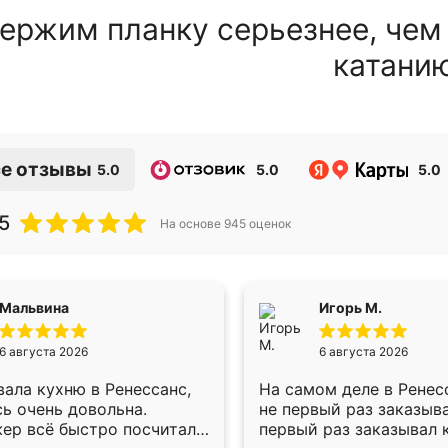
ержим планку серьезнее, чем
катани
е отзывы
5.0
5.0
5.0
5
На основе
945
оценок
Мальвина
Игорь М.
6 августа 2026
6 августа 2026
ала кухню в Ренессанс,
На самом деле в Ренес
ь очень довольна.
не первый раз заказыв
ер всё быстро посчитала,
первый раз заказывал 