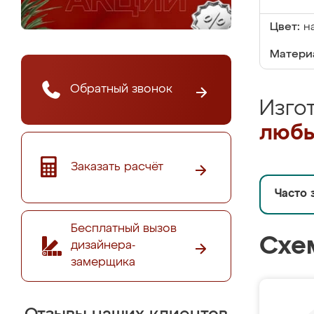
Цвет:
н
Матери
Обратный звонок
Изго
любы
Заказать расчёт
Часто 
Бесплатный вызов
Схе
дизайнера-
замерщика