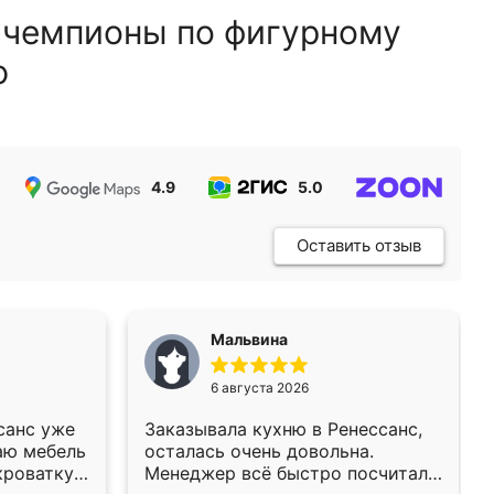
 чемпионы по фигурному
ю
4.9
5.0
5.0
Оставить отзыв
Мальвина
6 августа 2026
санс уже
Заказывала кухню в Ренессанс,
аю мебель
осталась очень довольна.
кроватку
Менеджер всё быстро посчитала,