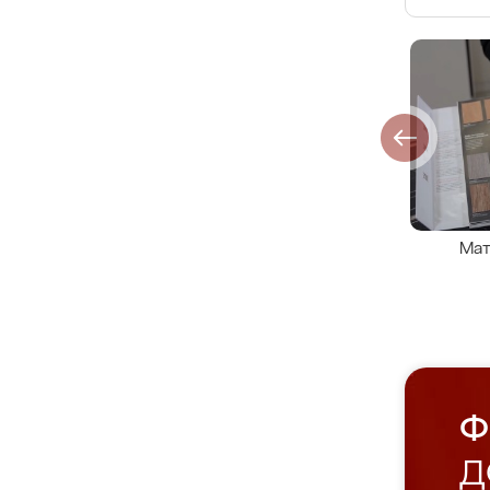
Мат
Ф
Д