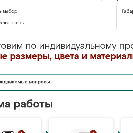
а выбор
Габа
алы:
ткань
товим по индивидуальному про
е размеры, цвета и материа
задаваемые вопросы
ма работы