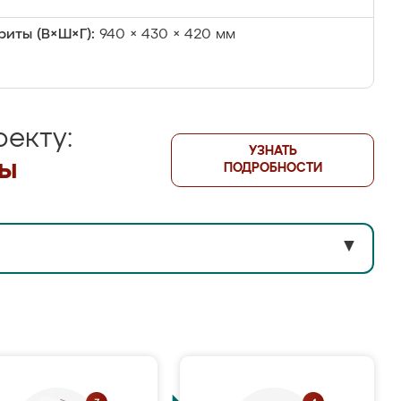
риты (В×Ш×Г):
940 × 430 × 420 мм
екту:
УЗНАТЬ
лы
ПОДРОБНОСТИ
▼