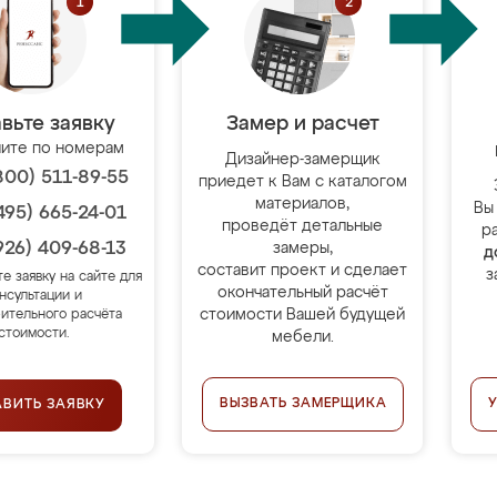
вьте заявку
Замер и расчет
ите по номерам
Дизайнер-замерщик
800) 511-89-55
приедет к Вам с каталогом
материалов,
Вы
495) 665-24-01
проведёт детальные
р
926) 409-68-13
замеры,
д
составит проект и сделает
з
те заявку на сайте для
окончательный расчёт
нсультации и
стоимости Вашей будущей
ительного расчёта
стоимости.
мебели.
ВЫЗВАТЬ ЗАМЕРЩИКА
АВИТЬ ЗАЯВКУ