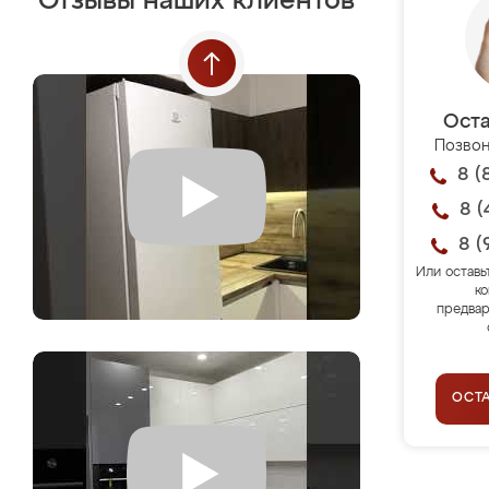
Отзывы наших клиентов
Оста
Позвон
8 (
8 (
8 (
Или оставь
ко
предвар
ОСТ