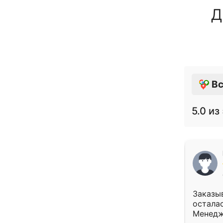
Д
Вс
5.0
из 
Заказыв
осталас
Менедж