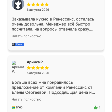
меньше, здесь же он более разнообразный.
Мне нравится ,если что-то потребуется из
6 августа 2026
мебели буду заказывать только здесь.
Заказывала кухню в Ренессанс, осталась
очень довольна. Менеджер всё быстро
посчитала, на вопросы отвечала сразу.
Замерщик приехал в субботу, подошёл к
Читать полностью
делу со всей ответственностью. Собрали
за день, ребята работали аккуратно, даже
пыли почти не было. Качество отличное,
ящики ходят плавно, ничего не скрипит.
Всё подошло как влитое.
Аринка Р.
5 августа 2026
Больше всех мне понравилось
предложение от компании Ренессанс от
Елены Сергеевой. Подходяшщая цена и
короткие сроки изготовления. Приехавший
Читать полностью
для замера сотрудник Владислав
предложил по моему эскизу самый
1