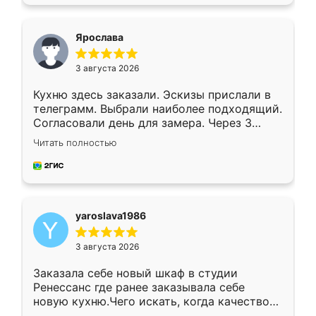
подходящий вариант шкафа. Немного его
видоизменил, получилось даже лучше, чем
я хотела.
Ярослава
3 августа 2026
Кухню здесь заказали. Эскизы прислали в
телеграмм. Выбрали наиболее подходящий.
Согласовали день для замера. Через 3
недели кухня была уже готова. Остались
Читать полностью
довольны работой. Спасибо Ренессанс
мебель за качественную работу!
yaroslava1986
3 августа 2026
Заказала себе новый шкаф в студии
Ренессанс где ранее заказывала себе
новую кухню.Чего искать, когда качеством
вполне довольна. Служит кухня уже почти