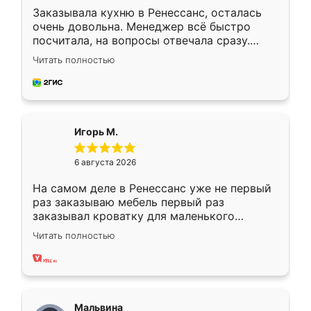
Заказывала кухню в Ренессанс, осталась
очень довольна. Менеджер всё быстро
посчитала, на вопросы отвечала сразу.
Замерщик приехал в субботу, подошёл к
Читать полностью
делу со всей ответственностью. Собрали
за день, ребята работали аккуратно, даже
пыли почти не было. Качество отличное,
ящики ходят плавно, ничего не скрипит.
Всё подошло как влитое.
Игорь М.
6 августа 2026
На самом деле в Ренессанс уже не первый
раз заказываю мебель первый раз
заказывал кроватку для маленького
ребёнка при его рождении ,во второй раз
Читать полностью
заказал шкаф-купе. По качеству очень
хорошее сборка достаточно быстрая,
также адекватные цены. До этого
сравнивал с разными конкурентами в этом
сегменте ,выбор у конкурентов куда
Мальвина