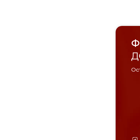
Ф
Д
Ост