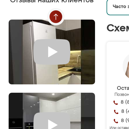
Отзывы наших клиентов
Часто 
Схе
Оста
Позвон
8 (
8 (
8 (
Или оставь