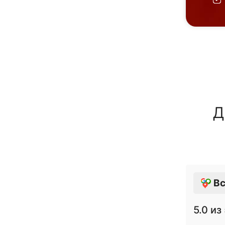
Д
Вс
5.0
из 