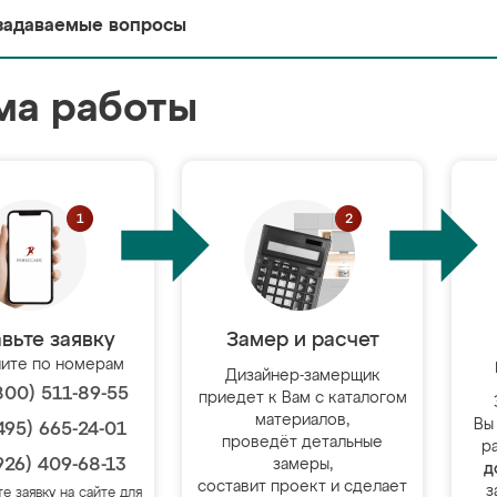
задаваемые вопросы
ма работы
вьте заявку
Замер и расчет
ите по номерам
Дизайнер-замерщик
800) 511-89-55
приедет к Вам с каталогом
материалов,
Вы
495) 665-24-01
проведёт детальные
р
926) 409-68-13
замеры,
д
составит проект и сделает
з
те заявку на сайте для