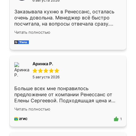
6 августа 2026
мебели буду заказывать только здесь.
Заказывала кухню в Ренессанс, осталась
очень довольна. Менеджер всё быстро
посчитала, на вопросы отвечала сразу.
Замерщик приехал в субботу, подошёл к
Читать полностью
делу со всей ответственностью. Собрали
за день, ребята работали аккуратно, даже
пыли почти не было. Качество отличное,
ящики ходят плавно, ничего не скрипит.
Всё подошло как влитое.
Аринка Р.
5 августа 2026
Больше всех мне понравилось
предложение от компании Ренессанс от
Елены Сергеевой. Подходяшщая цена и
короткие сроки изготовления. Приехавший
Читать полностью
для замера сотрудник Владислав
предложил по моему эскизу самый
1
подходящий вариант шкафа. Немного его
видоизменил, получилось даже лучше, чем