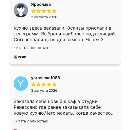
я хотела.
Ярослава
3 августа 2026
Кухню здесь заказали. Эскизы прислали в
телеграмм. Выбрали наиболее подходящий.
Согласовали день для замера. Через 3
недели кухня была уже готова. Остались
Читать полностью
довольны работой. Спасибо Ренессанс
мебель за качественную работу!
yaroslava1986
3 августа 2026
Заказала себе новый шкаф в студии
Ренессанс где ранее заказывала себе
новую кухню.Чего искать, когда качеством
вполне довольна. Служит кухня уже почти
Читать полностью
два года, нареканий нет.