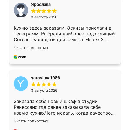
я хотела.
Ярослава
3 августа 2026
Кухню здесь заказали. Эскизы прислали в
телеграмм. Выбрали наиболее подходящий.
Согласовали день для замера. Через 3
недели кухня была уже готова. Остались
Читать полностью
довольны работой. Спасибо Ренессанс
мебель за качественную работу!
yaroslava1986
3 августа 2026
Заказала себе новый шкаф в студии
Ренессанс где ранее заказывала себе
новую кухню.Чего искать, когда качеством
вполне довольна. Служит кухня уже почти
Читать полностью
два года, нареканий нет.