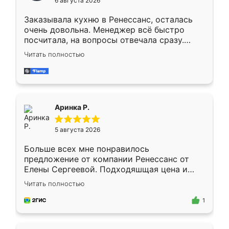
6 августа 2026
мебели буду заказывать только здесь.
Заказывала кухню в Ренессанс, осталась
очень довольна. Менеджер всё быстро
посчитала, на вопросы отвечала сразу.
Замерщик приехал в субботу, подошёл к
Читать полностью
делу со всей ответственностью. Собрали
за день, ребята работали аккуратно, даже
пыли почти не было. Качество отличное,
ящики ходят плавно, ничего не скрипит.
Всё подошло как влитое.
Аринка Р.
5 августа 2026
Больше всех мне понравилось
предложение от компании Ренессанс от
Елены Сергеевой. Подходяшщая цена и
короткие сроки изготовления. Приехавший
Читать полностью
для замера сотрудник Владислав
предложил по моему эскизу самый
1
подходящий вариант шкафа. Немного его
видоизменил, получилось даже лучше, чем