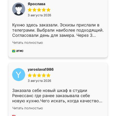
я хотела.
Ярослава
3 августа 2026
Кухню здесь заказали. Эскизы прислали в
телеграмм. Выбрали наиболее подходящий.
Согласовали день для замера. Через 3
недели кухня была уже готова. Остались
Читать полностью
довольны работой. Спасибо Ренессанс
мебель за качественную работу!
yaroslava1986
3 августа 2026
Заказала себе новый шкаф в студии
Ренессанс где ранее заказывала себе
новую кухню.Чего искать, когда качеством
вполне довольна. Служит кухня уже почти
Читать полностью
два года, нареканий нет.