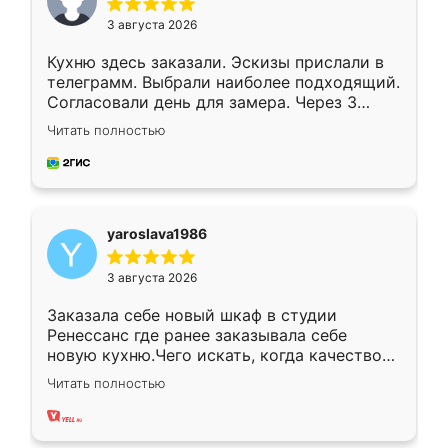
3 августа 2026
Кухню здесь заказали. Эскизы прислали в
телеграмм. Выбрали наиболее подходящий.
Согласовали день для замера. Через 3
недели кухня была уже готова. Остались
Читать полностью
довольны работой. Спасибо Ренессанс
мебель за качественную работу!
yaroslava1986
3 августа 2026
Заказала себе новый шкаф в студии
Ренессанс где ранее заказывала себе
новую кухню.Чего искать, когда качеством
вполне довольна. Служит кухня уже почти
Читать полностью
два года, нареканий нет.