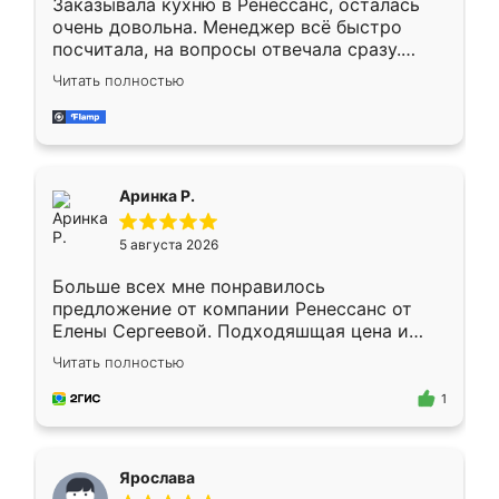
Заказывала кухню в Ренессанс, осталась
очень довольна. Менеджер всё быстро
посчитала, на вопросы отвечала сразу.
Замерщик приехал в субботу, подошёл к
Читать полностью
делу со всей ответственностью. Собрали
за день, ребята работали аккуратно, даже
пыли почти не было. Качество отличное,
ящики ходят плавно, ничего не скрипит.
Всё подошло как влитое.
Аринка Р.
5 августа 2026
Больше всех мне понравилось
предложение от компании Ренессанс от
Елены Сергеевой. Подходяшщая цена и
короткие сроки изготовления. Приехавший
Читать полностью
для замера сотрудник Владислав
предложил по моему эскизу самый
1
подходящий вариант шкафа. Немного его
видоизменил, получилось даже лучше, чем
я хотела.
Ярослава