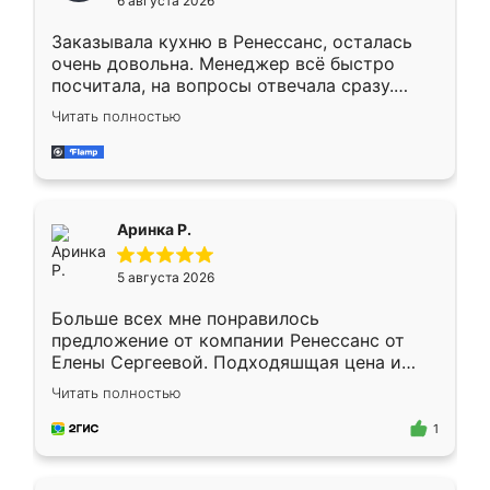
6 августа 2026
мебели буду заказывать только здесь.
Заказывала кухню в Ренессанс, осталась
очень довольна. Менеджер всё быстро
посчитала, на вопросы отвечала сразу.
Замерщик приехал в субботу, подошёл к
Читать полностью
делу со всей ответственностью. Собрали
за день, ребята работали аккуратно, даже
пыли почти не было. Качество отличное,
ящики ходят плавно, ничего не скрипит.
Всё подошло как влитое.
Аринка Р.
5 августа 2026
Больше всех мне понравилось
предложение от компании Ренессанс от
Елены Сергеевой. Подходяшщая цена и
короткие сроки изготовления. Приехавший
Читать полностью
для замера сотрудник Владислав
предложил по моему эскизу самый
1
подходящий вариант шкафа. Немного его
видоизменил, получилось даже лучше, чем