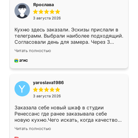
я хотела.
Ярослава
3 августа 2026
Кухню здесь заказали. Эскизы прислали в
телеграмм. Выбрали наиболее подходящий.
Согласовали день для замера. Через 3
недели кухня была уже готова. Остались
Читать полностью
довольны работой. Спасибо Ренессанс
мебель за качественную работу!
yaroslava1986
3 августа 2026
Заказала себе новый шкаф в студии
Ренессанс где ранее заказывала себе
новую кухню.Чего искать, когда качеством
вполне довольна. Служит кухня уже почти
Читать полностью
два года, нареканий нет.