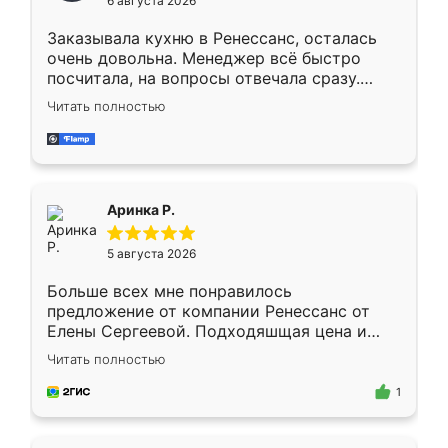
6 августа 2026
мебели буду заказывать только здесь.
Заказывала кухню в Ренессанс, осталась
очень довольна. Менеджер всё быстро
посчитала, на вопросы отвечала сразу.
Замерщик приехал в субботу, подошёл к
Читать полностью
делу со всей ответственностью. Собрали
за день, ребята работали аккуратно, даже
пыли почти не было. Качество отличное,
ящики ходят плавно, ничего не скрипит.
Всё подошло как влитое.
Аринка Р.
5 августа 2026
Больше всех мне понравилось
предложение от компании Ренессанс от
Елены Сергеевой. Подходяшщая цена и
короткие сроки изготовления. Приехавший
Читать полностью
для замера сотрудник Владислав
предложил по моему эскизу самый
1
подходящий вариант шкафа. Немного его
видоизменил, получилось даже лучше, чем