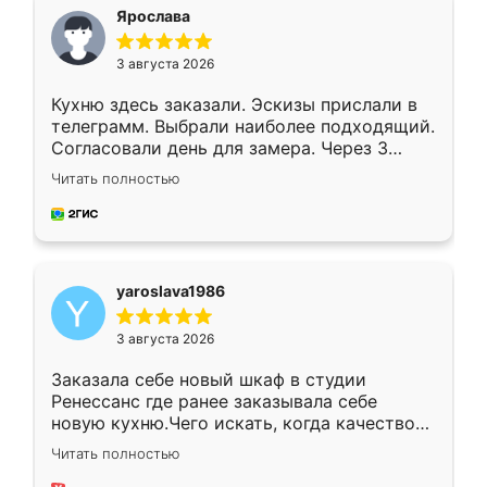
я хотела.
Ярослава
3 августа 2026
Кухню здесь заказали. Эскизы прислали в
телеграмм. Выбрали наиболее подходящий.
Согласовали день для замера. Через 3
недели кухня была уже готова. Остались
Читать полностью
довольны работой. Спасибо Ренессанс
мебель за качественную работу!
yaroslava1986
3 августа 2026
Заказала себе новый шкаф в студии
Ренессанс где ранее заказывала себе
новую кухню.Чего искать, когда качеством
вполне довольна. Служит кухня уже почти
Читать полностью
два года, нареканий нет.