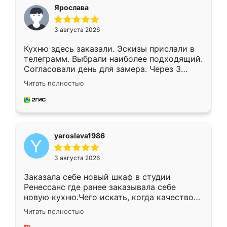
я хотела.
Ярослава
3 августа 2026
Кухню здесь заказали. Эскизы прислали в
телеграмм. Выбрали наиболее подходящий.
Согласовали день для замера. Через 3
недели кухня была уже готова. Остались
Читать полностью
довольны работой. Спасибо Ренессанс
мебель за качественную работу!
yaroslava1986
3 августа 2026
Заказала себе новый шкаф в студии
Ренессанс где ранее заказывала себе
новую кухню.Чего искать, когда качеством
вполне довольна. Служит кухня уже почти
Читать полностью
два года, нареканий нет.