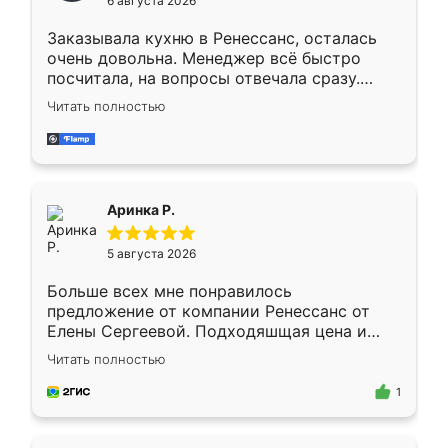
6 августа 2026
мебели буду заказывать только здесь.
Заказывала кухню в Ренессанс, осталась
очень довольна. Менеджер всё быстро
посчитала, на вопросы отвечала сразу.
Замерщик приехал в субботу, подошёл к
Читать полностью
делу со всей ответственностью. Собрали
за день, ребята работали аккуратно, даже
пыли почти не было. Качество отличное,
ящики ходят плавно, ничего не скрипит.
Всё подошло как влитое.
Аринка Р.
5 августа 2026
Больше всех мне понравилось
предложение от компании Ренессанс от
Елены Сергеевой. Подходяшщая цена и
короткие сроки изготовления. Приехавший
Читать полностью
для замера сотрудник Владислав
предложил по моему эскизу самый
1
подходящий вариант шкафа. Немного его
видоизменил, получилось даже лучше, чем