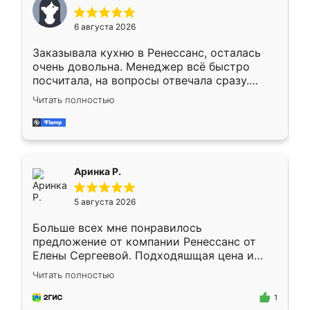
меньше, здесь же он более разнообразный.
Мне нравится ,если что-то потребуется из
6 августа 2026
мебели буду заказывать только здесь.
Заказывала кухню в Ренессанс, осталась
очень довольна. Менеджер всё быстро
посчитала, на вопросы отвечала сразу.
Замерщик приехал в субботу, подошёл к
Читать полностью
делу со всей ответственностью. Собрали
за день, ребята работали аккуратно, даже
пыли почти не было. Качество отличное,
ящики ходят плавно, ничего не скрипит.
Всё подошло как влитое.
Аринка Р.
5 августа 2026
Больше всех мне понравилось
предложение от компании Ренессанс от
Елены Сергеевой. Подходяшщая цена и
короткие сроки изготовления. Приехавший
Читать полностью
для замера сотрудник Владислав
предложил по моему эскизу самый
1