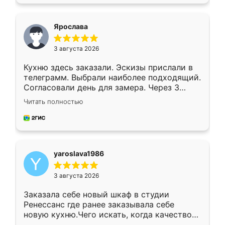
подходящий вариант шкафа. Немного его
видоизменил, получилось даже лучше, чем
я хотела.
Ярослава
3 августа 2026
Кухню здесь заказали. Эскизы прислали в
телеграмм. Выбрали наиболее подходящий.
Согласовали день для замера. Через 3
недели кухня была уже готова. Остались
Читать полностью
довольны работой. Спасибо Ренессанс
мебель за качественную работу!
yaroslava1986
3 августа 2026
Заказала себе новый шкаф в студии
Ренессанс где ранее заказывала себе
новую кухню.Чего искать, когда качеством
вполне довольна. Служит кухня уже почти