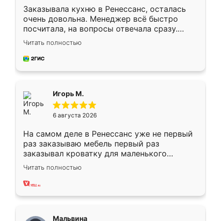
Заказывала кухню в Ренессанс, осталась
очень довольна. Менеджер всё быстро
посчитала, на вопросы отвечала сразу.
Замерщик приехал в субботу, подошёл к
Читать полностью
делу со всей ответственностью. Собрали
за день, ребята работали аккуратно, даже
пыли почти не было. Качество отличное,
ящики ходят плавно, ничего не скрипит.
Всё подошло как влитое.
Игорь М.
6 августа 2026
На самом деле в Ренессанс уже не первый
раз заказываю мебель первый раз
заказывал кроватку для маленького
ребёнка при его рождении ,во второй раз
Читать полностью
заказал шкаф-купе. По качеству очень
хорошее сборка достаточно быстрая,
также адекватные цены. До этого
сравнивал с разными конкурентами в этом
сегменте ,выбор у конкурентов куда
Мальвина