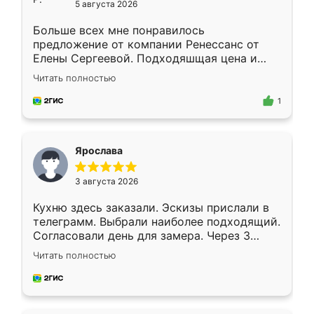
5 августа 2026
Больше всех мне понравилось
предложение от компании Ренессанс от
Елены Сергеевой. Подходяшщая цена и
короткие сроки изготовления. Приехавший
Читать полностью
для замера сотрудник Владислав
предложил по моему эскизу самый
1
подходящий вариант шкафа. Немного его
видоизменил, получилось даже лучше, чем
я хотела.
Ярослава
3 августа 2026
Кухню здесь заказали. Эскизы прислали в
телеграмм. Выбрали наиболее подходящий.
Согласовали день для замера. Через 3
недели кухня была уже готова. Остались
Читать полностью
довольны работой. Спасибо Ренессанс
мебель за качественную работу!