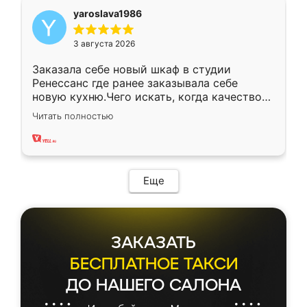
yaroslava1986
3 августа 2026
Заказала себе новый шкаф в студии
Ренессанс где ранее заказывала себе
новую кухню.Чего искать, когда качеством
вполне довольна. Служит кухня уже почти
Читать полностью
два года, нареканий нет.
Еще
ЗАКАЗАТЬ
БЕСПЛАТНОЕ ТАКСИ
ДО НАШЕГО САЛОНА