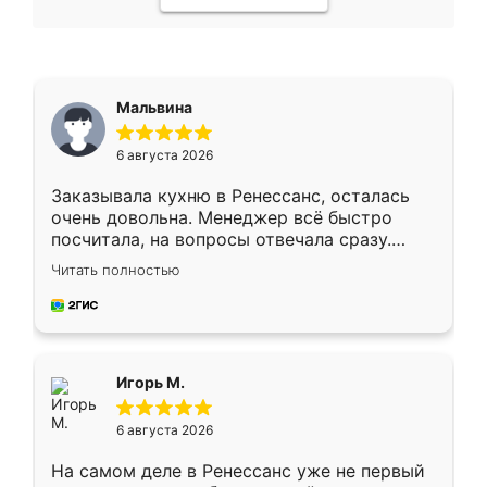
Мальвина
6 августа 2026
Заказывала кухню в Ренессанс, осталась
очень довольна. Менеджер всё быстро
посчитала, на вопросы отвечала сразу.
Замерщик приехал в субботу, подошёл к
Читать полностью
делу со всей ответственностью. Собрали
за день, ребята работали аккуратно, даже
пыли почти не было. Качество отличное,
ящики ходят плавно, ничего не скрипит.
Всё подошло как влитое.
Игорь М.
6 августа 2026
На самом деле в Ренессанс уже не первый