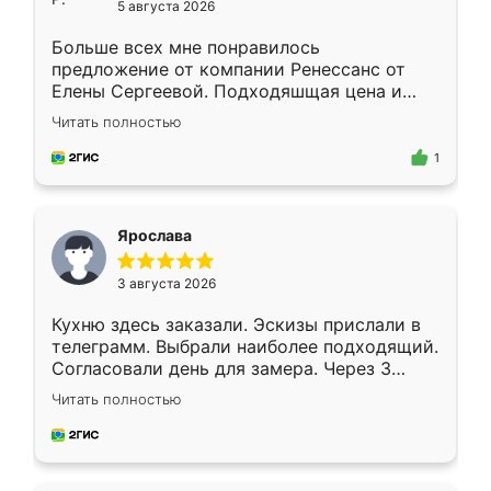
5 августа 2026
Больше всех мне понравилось
предложение от компании Ренессанс от
Елены Сергеевой. Подходяшщая цена и
короткие сроки изготовления. Приехавший
Читать полностью
для замера сотрудник Владислав
предложил по моему эскизу самый
1
подходящий вариант шкафа. Немного его
видоизменил, получилось даже лучше, чем
я хотела.
Ярослава
3 августа 2026
Кухню здесь заказали. Эскизы прислали в
телеграмм. Выбрали наиболее подходящий.
Согласовали день для замера. Через 3
недели кухня была уже готова. Остались
Читать полностью
довольны работой. Спасибо Ренессанс
мебель за качественную работу!