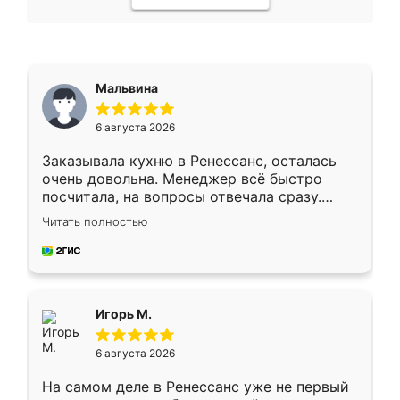
Мальвина
6 августа 2026
Заказывала кухню в Ренессанс, осталась
очень довольна. Менеджер всё быстро
посчитала, на вопросы отвечала сразу.
Замерщик приехал в субботу, подошёл к
Читать полностью
делу со всей ответственностью. Собрали
за день, ребята работали аккуратно, даже
пыли почти не было. Качество отличное,
ящики ходят плавно, ничего не скрипит.
Всё подошло как влитое.
Игорь М.
6 августа 2026
На самом деле в Ренессанс уже не первый