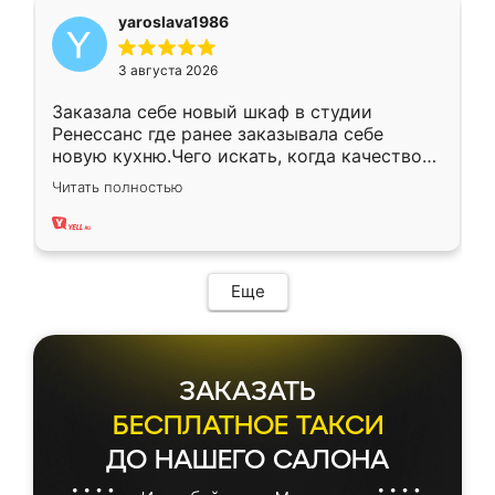
yaroslava1986
3 августа 2026
Заказала себе новый шкаф в студии
Ренессанс где ранее заказывала себе
новую кухню.Чего искать, когда качеством
вполне довольна. Служит кухня уже почти
Читать полностью
два года, нареканий нет.
Еще
ЗАКАЗАТЬ
БЕСПЛАТНОЕ ТАКСИ
ДО НАШЕГО САЛОНА