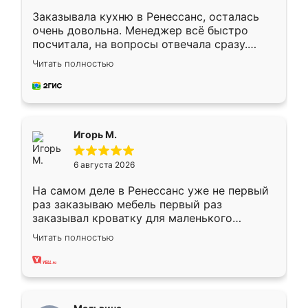
Заказывала кухню в Ренессанс, осталась
очень довольна. Менеджер всё быстро
посчитала, на вопросы отвечала сразу.
Замерщик приехал в субботу, подошёл к
Читать полностью
делу со всей ответственностью. Собрали
за день, ребята работали аккуратно, даже
пыли почти не было. Качество отличное,
ящики ходят плавно, ничего не скрипит.
Всё подошло как влитое.
Игорь М.
6 августа 2026
На самом деле в Ренессанс уже не первый
раз заказываю мебель первый раз
заказывал кроватку для маленького
ребёнка при его рождении ,во второй раз
Читать полностью
заказал шкаф-купе. По качеству очень
хорошее сборка достаточно быстрая,
также адекватные цены. До этого
сравнивал с разными конкурентами в этом
сегменте ,выбор у конкурентов куда