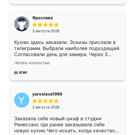
подходящий вариант шкафа. Немного его
видоизменил, получилось даже лучше, чем
я хотела.
Ярослава
3 августа 2026
Кухню здесь заказали. Эскизы прислали в
телеграмм. Выбрали наиболее подходящий.
Согласовали день для замера. Через 3
недели кухня была уже готова. Остались
Читать полностью
довольны работой. Спасибо Ренессанс
мебель за качественную работу!
yaroslava1986
3 августа 2026
Заказала себе новый шкаф в студии
Ренессанс где ранее заказывала себе
новую кухню.Чего искать, когда качеством