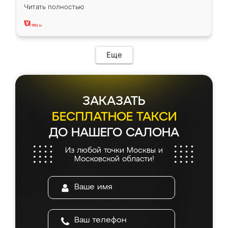
вполне довольна. Служит кухня уже почти
Читать полностью
два года, нареканий нет.
Еще
ЗАКАЗАТЬ
БЕСПЛАТНОЕ ТАКСИ
ДО НАШЕГО САЛОНА
Из любой точки Москвы и
Московской области!