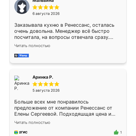
Мальвина
меньше, здесь же он более разнообразный.
Мне нравится ,если что-то потребуется из
6 августа 2026
мебели буду заказывать только здесь.
Заказывала кухню в Ренессанс, осталась
очень довольна. Менеджер всё быстро
посчитала, на вопросы отвечала сразу.
Замерщик приехал в субботу, подошёл к
Читать полностью
делу со всей ответственностью. Собрали
за день, ребята работали аккуратно, даже
пыли почти не было. Качество отличное,
ящики ходят плавно, ничего не скрипит.
Всё подошло как влитое.
Аринка Р.
5 августа 2026
Больше всех мне понравилось
предложение от компании Ренессанс от
Елены Сергеевой. Подходяшщая цена и
короткие сроки изготовления. Приехавший
Читать полностью
для замера сотрудник Владислав
предложил по моему эскизу самый
1