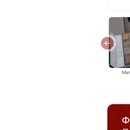
Мат
Ф