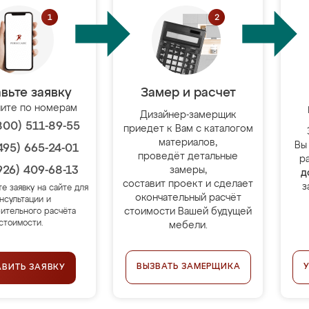
вьте заявку
Замер и расчет
ите по номерам
Дизайнер-замерщик
800) 511-89-55
приедет к Вам с каталогом
материалов,
Вы
495) 665-24-01
проведёт детальные
р
926) 409-68-13
замеры,
д
составит проект и сделает
з
те заявку на сайте для
окончательный расчёт
нсультации и
стоимости Вашей будущей
ительного расчёта
стоимости.
мебели.
ВЫЗВАТЬ ЗАМЕРЩИКА
АВИТЬ ЗАЯВКУ