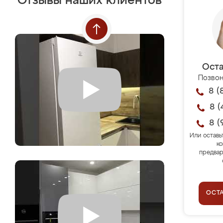
Отзывы наших клиентов
Оста
Позвон
8 (
8 (
8 (
Или оставь
ко
предвар
ОСТ