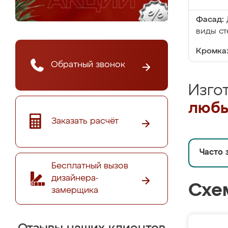
Фасад:
виды ст
Кромка
Обратный звонок
Изго
любы
Заказать расчёт
Часто 
Бесплатный вызов
дизайнера-
Схе
замерщика