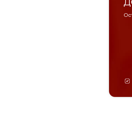
Д
Ост