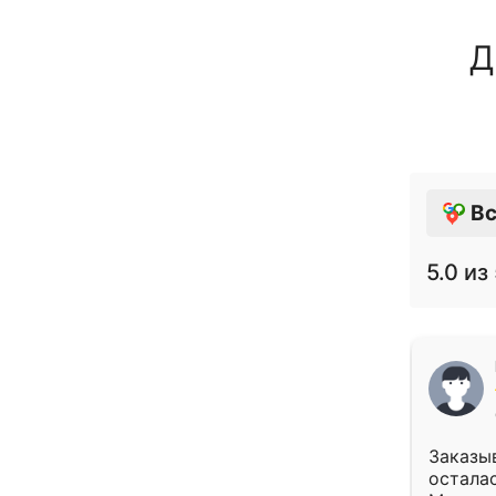
Д
Вс
5.0
из 
Заказыв
осталас