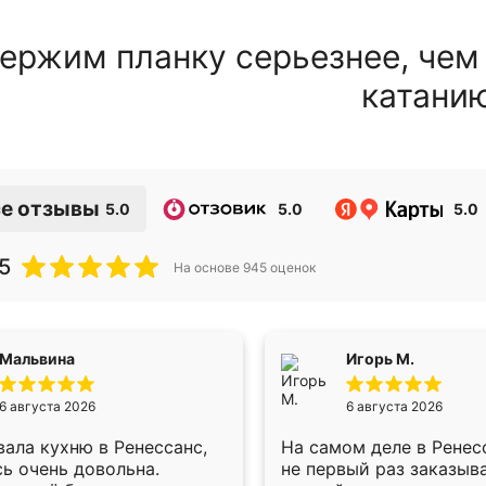
ержим планку серьезнее, чем
катани
е отзывы
5.0
5.0
5.0
5
На основе
945
оценок
Мальвина
Игорь М.
6 августа 2026
6 августа 2026
ала кухню в Ренессанс,
На самом деле в Ренес
ь очень довольна.
не первый раз заказыв