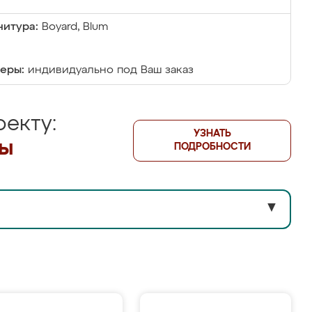
итура:
Boyard, Blum
еры:
индивидуально под Ваш заказ
екту:
УЗНАТЬ
лы
ПОДРОБНОСТИ
▼