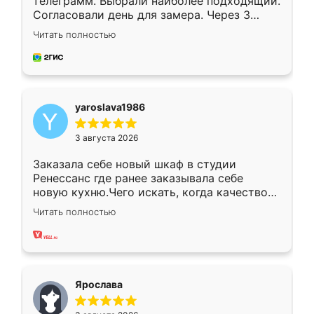
телеграмм. Выбрали наиболее подходящий.
Согласовали день для замера. Через 3
недели кухня была уже готова. Остались
Читать полностью
довольны работой. Спасибо Ренессанс
мебель за качественную работу!
yaroslava1986
3 августа 2026
Заказала себе новый шкаф в студии
Ренессанс где ранее заказывала себе
новую кухню.Чего искать, когда качеством
вполне довольна. Служит кухня уже почти
Читать полностью
два года, нареканий нет.
Ярослава