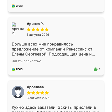
делу со всей ответственностью. Собрали
за день, ребята работали аккуратно, даже
пыли почти не было. Качество отличное,
ящики ходят плавно, ничего не скрипит.
Всё подошло как влитое.
Аринка Р.
5 августа 2026
Больше всех мне понравилось
предложение от компании Ренессанс от
Елены Сергеевой. Подходяшщая цена и
короткие сроки изготовления. Приехавший
Читать полностью
для замера сотрудник Владислав
предложил по моему эскизу самый
1
подходящий вариант шкафа. Немного его
видоизменил, получилось даже лучше, чем
я хотела.
Ярослава
3 августа 2026
Кухню здесь заказали. Эскизы прислали в