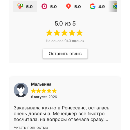
5.0
5.0
5.0
4.9
5.0
5.0
из 5
На основе
943
оценок
Оставить отзыв
Мальвина
6 августа 2026
Заказывала кухню в Ренессанс, осталась
очень довольна. Менеджер всё быстро
посчитала, на вопросы отвечала сразу.
Замерщик приехал в субботу, подошёл к
Читать полностью