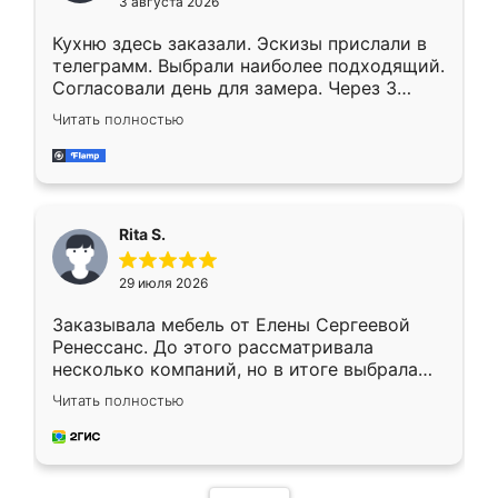
3 августа 2026
Кухню здесь заказали. Эскизы прислали в
телеграмм. Выбрали наиболее подходящий.
Согласовали день для замера. Через 3
недели кухня была уже готова. Остались
Читать полностью
довольны работой. Спасибо Ренессанс
мебель за качественную работу!
Rita S.
29 июля 2026
Заказывала мебель от Елены Сергеевой
Ренессанс. До этого рассматривала
несколько компаний, но в итоге выбрала
эту. Сначала обговорили условия, потом
Читать полностью
приехал замерщик, всё спокойно объяснил
и снял размеры. Изготовили в срок, с
доставкой тоже никаких проблем не
возникло. Сборку выполнили аккуратно,