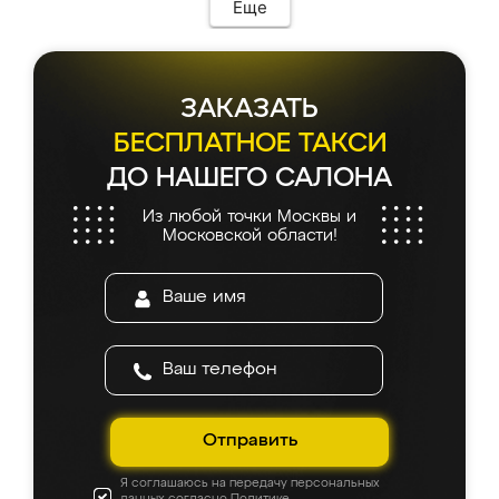
мебель сразу встала на свое место без
Еще
каких-либо доработок. Качеством осталась
довольна, все выглядит так, как и ожидала.
ЗАКАЗАТЬ
БЕСПЛАТНОЕ ТАКСИ
ДО НАШЕГО САЛОНА
Из любой точки Москвы и
Московской области!
Отправить
Я соглашаюсь на передачу персональных
данных согласно
Политике