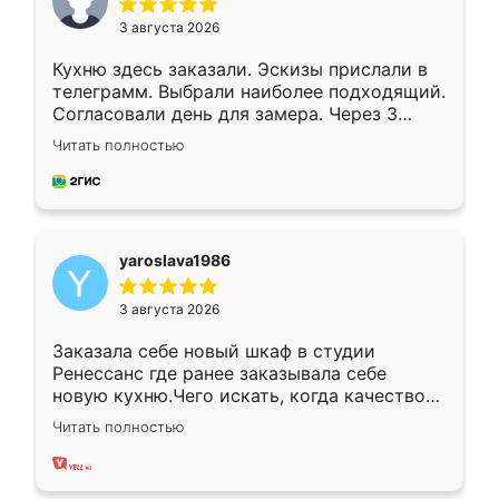
3 августа 2026
Кухню здесь заказали. Эскизы прислали в
телеграмм. Выбрали наиболее подходящий.
Согласовали день для замера. Через 3
недели кухня была уже готова. Остались
Читать полностью
довольны работой. Спасибо Ренессанс
мебель за качественную работу!
yaroslava1986
3 августа 2026
Заказала себе новый шкаф в студии
Ренессанс где ранее заказывала себе
новую кухню.Чего искать, когда качеством
вполне довольна. Служит кухня уже почти
Читать полностью
два года, нареканий нет.