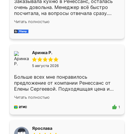
Заказывала кухню в Ренессанс, осталась
очень довольна. Менеджер всё быстро
посчитала, на вопросы отвечала сразу.
Замерщик приехал в субботу, подошёл к
Читать полностью
делу со всей ответственностью. Собрали
за день, ребята работали аккуратно, даже
пыли почти не было. Качество отличное,
ящики ходят плавно, ничего не скрипит.
Всё подошло как влитое.
Аринка Р.
5 августа 2026
Больше всех мне понравилось
предложение от компании Ренессанс от
Елены Сергеевой. Подходяшщая цена и
короткие сроки изготовления. Приехавший
Читать полностью
для замера сотрудник Владислав
предложил по моему эскизу самый
1
подходящий вариант шкафа. Немного его
видоизменил, получилось даже лучше, чем
я хотела.
Ярослава