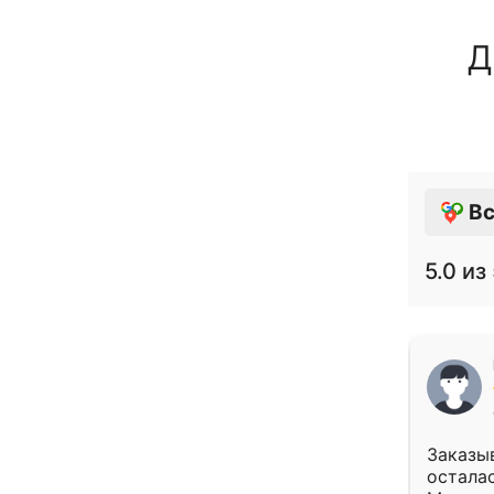
Д
Вс
5.0
из 
Заказыв
осталас