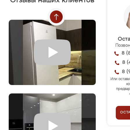
Отзывы наших клиентов
Оста
Позвон
8 (
8 (
8 (
Или оставь
ко
предвар
ОСТ