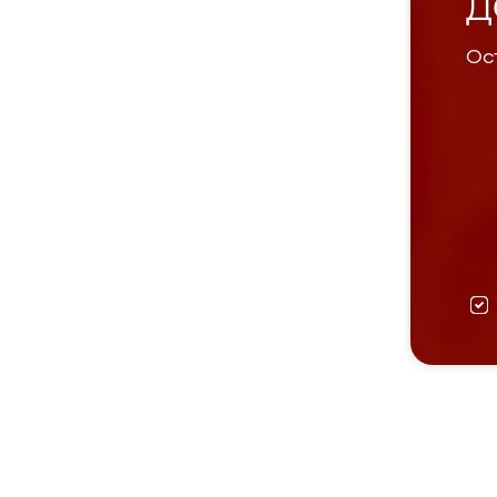
Д
Ост