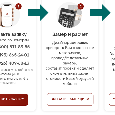
вьте заявку
Замер и расчет
ите по номерам
Дизайнер-замерщик
800) 511-89-55
приедет к Вам с каталогом
материалов,
Вы
495) 665-24-01
проведёт детальные
р
926) 409-68-13
замеры,
д
составит проект и сделает
з
те заявку на сайте для
окончательный расчёт
нсультации и
стоимости Вашей будущей
ительного расчёта
стоимости.
мебели.
ВЫЗВАТЬ ЗАМЕРЩИКА
АВИТЬ ЗАЯВКУ