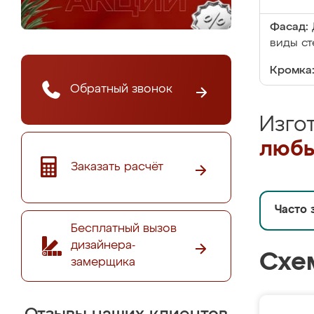
Фасад:
виды ст
Кромка
Обратный звонок
Изго
любы
Заказать расчёт
Часто 
Бесплатный вызов
дизайнера-
Схе
замерщика