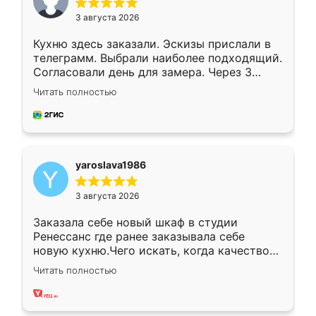
3 августа 2026
Кухню здесь заказали. Эскизы прислали в
телеграмм. Выбрали наиболее подходящий.
Согласовали день для замера. Через 3
недели кухня была уже готова. Остались
Читать полностью
довольны работой. Спасибо Ренессанс
мебель за качественную работу!
yaroslava1986
3 августа 2026
Заказала себе новый шкаф в студии
Ренессанс где ранее заказывала себе
новую кухню.Чего искать, когда качеством
вполне довольна. Служит кухня уже почти
Читать полностью
два года, нареканий нет.