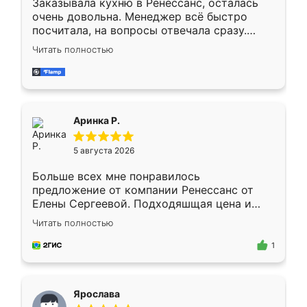
Заказывала кухню в Ренессанс, осталась
очень довольна. Менеджер всё быстро
посчитала, на вопросы отвечала сразу.
Замерщик приехал в субботу, подошёл к
Читать полностью
делу со всей ответственностью. Собрали
за день, ребята работали аккуратно, даже
пыли почти не было. Качество отличное,
ящики ходят плавно, ничего не скрипит.
Всё подошло как влитое.
Аринка Р.
5 августа 2026
Больше всех мне понравилось
предложение от компании Ренессанс от
Елены Сергеевой. Подходяшщая цена и
короткие сроки изготовления. Приехавший
Читать полностью
для замера сотрудник Владислав
предложил по моему эскизу самый
1
подходящий вариант шкафа. Немного его
видоизменил, получилось даже лучше, чем
я хотела.
Ярослава