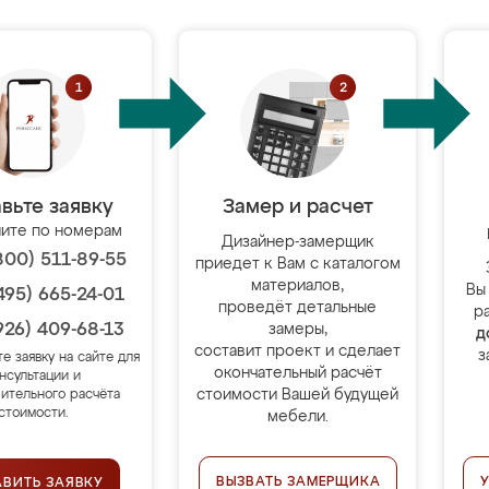
вьте заявку
Замер и расчет
ите по номерам
Дизайнер-замерщик
800) 511-89-55
приедет к Вам с каталогом
материалов,
Вы
495) 665-24-01
проведёт детальные
р
926) 409-68-13
замеры,
д
составит проект и сделает
з
те заявку на сайте для
окончательный расчёт
нсультации и
стоимости Вашей будущей
ительного расчёта
стоимости.
мебели.
ВЫЗВАТЬ ЗАМЕРЩИКА
АВИТЬ ЗАЯВКУ