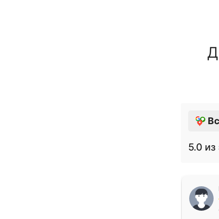
Д
Вс
5.0
из 