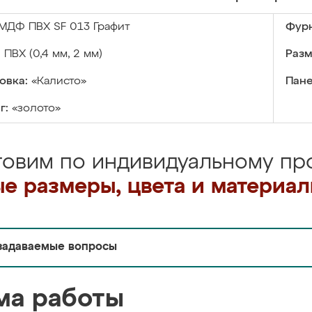
МДФ ПВХ SF 013 Графит
Фурн
:
ПВХ (0,4 мм, 2 мм)
Разм
овка:
«Калисто»
Пане
г:
«золото»
товим по индивидуальному про
е размеры, цвета и материа
задаваемые вопросы
ма работы