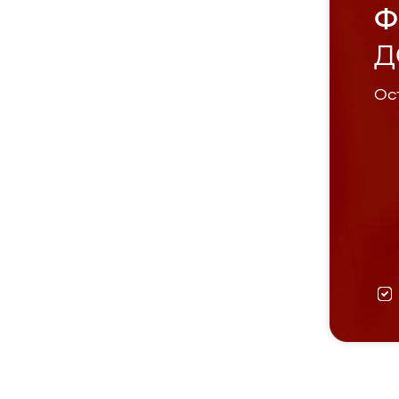
Ф
Д
Ост