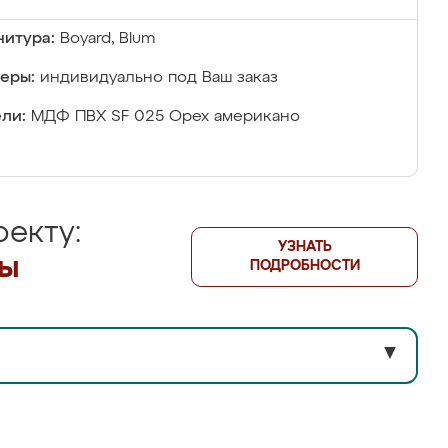
итура:
Boyard, Blum
еры:
индивидуально под Ваш заказ
ли:
МДФ ПBX SF 025 Орех американо
екту:
УЗНАТЬ
лы
ПОДРОБНОСТИ
▼