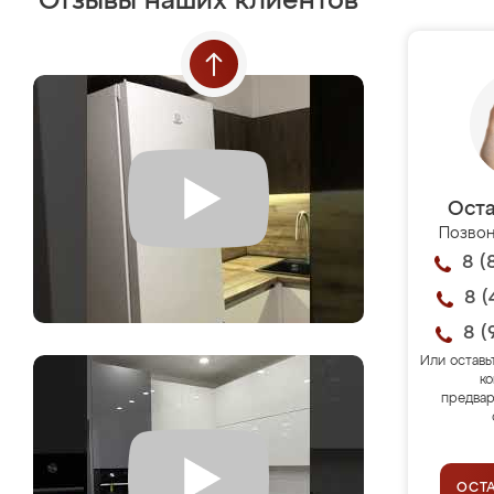
Отзывы наших клиентов
Оста
Позвон
8 (
8 (
8 (
Или оставь
ко
предвар
ОСТ